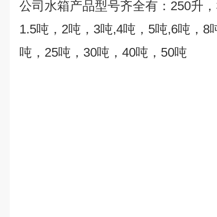
公司水箱产品型号齐全有：
250
升，
1.5
吨，
2
吨，
3
吨
,4
吨，
5
吨
,6
吨，
8
吨，
25
吨，
30
吨，
40
吨，
50
吨