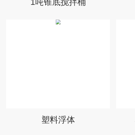
1吨锥底搅拌桶
塑料浮体