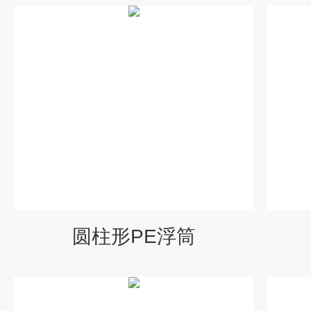
圆柱形PE浮筒