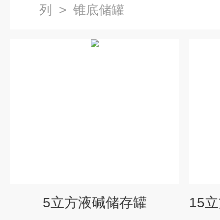
列
>
锥底储罐
5立方液碱储存罐