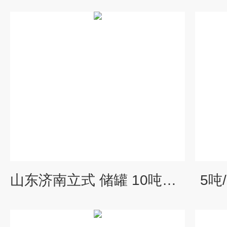
山东济南立式 储罐 10吨尖底储药罐
5吨