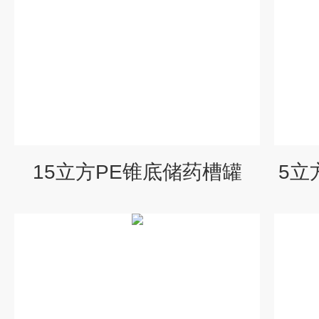
15立方PE锥底储药槽罐
5立