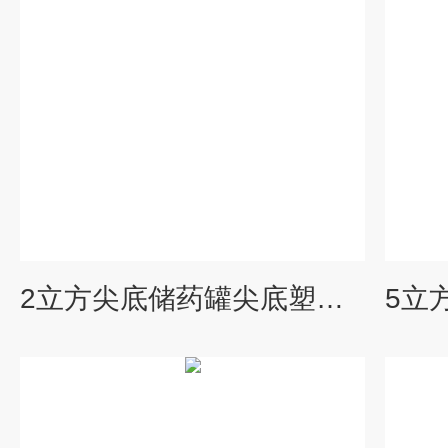
2立方尖底储药罐尖底塑料储药罐厂家