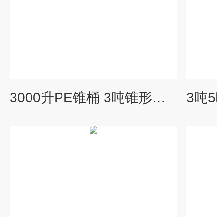
3000升PE锥桶 3吨锥形加药桶