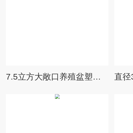
7.5立方大敞口养殖盆塑料养殖桶 大型养虾桶