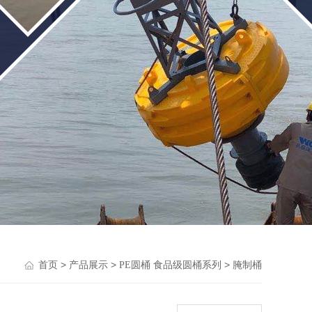
>
>
>
首页
产品展示
PE圆桶 食品级圆桶系列
腌制桶