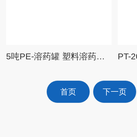
5吨PE-溶药罐 塑料溶药桶 强碱溶解槽
首页
下一页