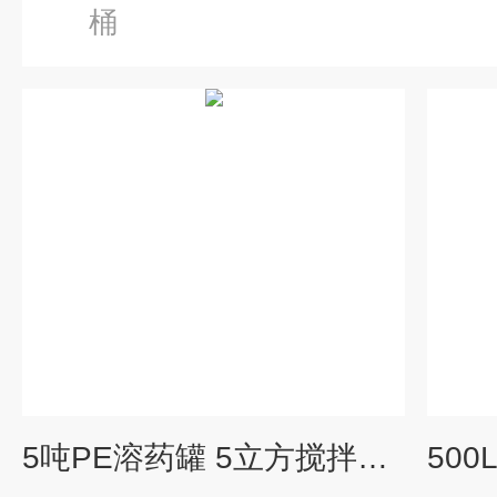
桶
5吨PE溶药罐 5立方搅拌溶解罐 酸碱 水桶