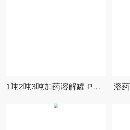
1吨2吨3吨加药溶解罐 PE圆形溶解桶
溶药