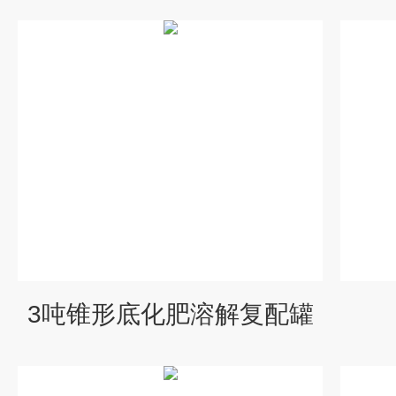
3吨锥形底化肥溶解复配罐