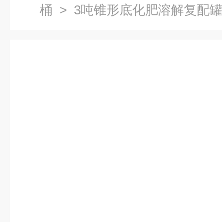
桶
> 3吨锥形底化肥溶解复配