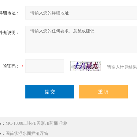
详细地址：
补充说明：
验证码：
请输入计算结果
条：
MC-1000L1吨PE圆形加药桶 价格
条：
圆筒状浮水面拦渣浮筒