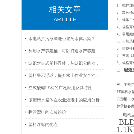
1、搅拌
相关文章
2、加药桶
ARTICLE
3、桶体
4、规格齐全，有
4、常用颜
水电站拦污浮漂能否避免水体污染？
5、与加药
6、该搅
利用水产养殖桶，可以打造水产养殖新模式
7、整套
8、规格
认识对夹式塑料浮体，从认识它的功能特点开始
碱液
二、
塑料警示浮球：提升水上作业安全性的重要工具
三、
主营
立式酸碱PE桶的广泛应用及其特性
PE塑料
方形桶，
滚塑污水箱体在农业灌溉中的应用分析
并承接各
拦污漂排的安装维护
电机
BLD
塑料浮标的优点
1.1K