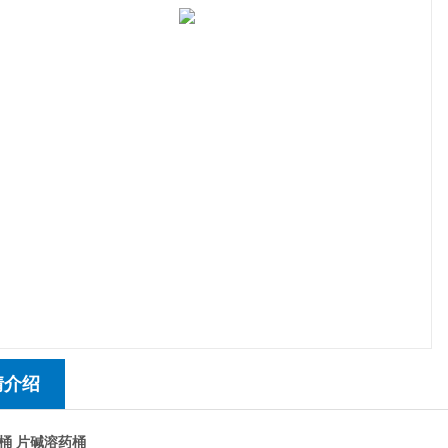
情介绍
桶 片碱溶药桶