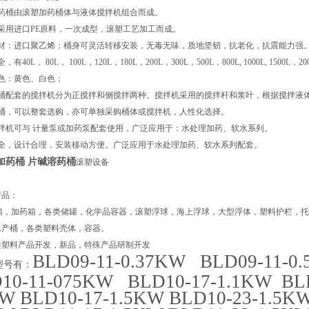
加药桶由滚塑加药桶体与液体搅拌机组合而成。
采用进口PE原料，一次成型，滚塑工艺加工而成。
主材：进口聚乙烯；桶身可灵活转移安装，无毒无味，质地坚韧，抗老化，抗震能力强
40L， 80L， 100L，120L，180L，200L，300L，500L，800L, 1000L, 1500L，200
色：黄色、白色；
桶配套的搅拌机分为正搅拌和侧搅拌两种。搅拌机采用的搅拌杆和浆叶，根据搅拌液体的
拌桶，可以整套选购，亦可单独采购桶体或搅拌机，人性化选择。
搅拌机可与 计量泵或加药泵配套使用，广泛应用于：水处理加药、软水系列。
齐全，设计合理，安装移动方便。广泛应用于水处理加药、软水系列配套。
加药桶 片碱溶药桶
滚塑设备
产品：
水箱，加药箱，各类储罐，化学品容器，滚塑浮球，海上浮球，大型浮体，塑料护栏，
水产桶，各类塑料壳体，容器。
类塑料产品开发，新品，特殊产品研制开发
BLD09-11-0.37KW BLD09-11-0
型号有：
10-11-075KW BLD10-17-1.1KW BLD
W BLD10-17-1.5KW BLD10-23-1.5KW