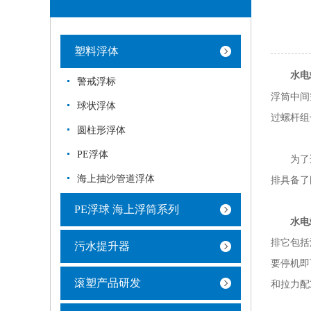
塑料浮体
水电
警戒浮标
浮筒中间
球状浮体
过螺杆组
圆柱形浮体
PE浮体
为了适
海上抽沙管道浮体
排具备了
PE浮球 海上浮筒系列
水电
排它包括
污水提升器
要停机即
滚塑产品研发
和拉力配