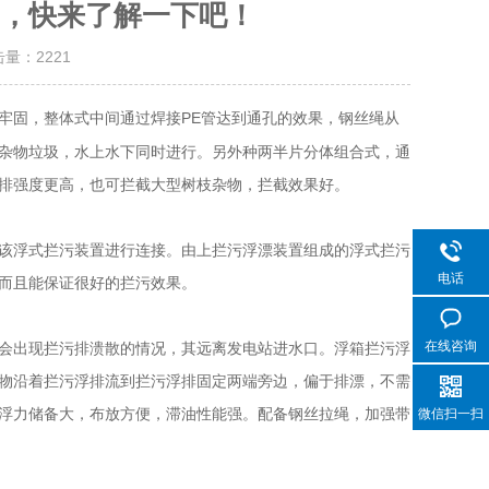
，快来了解一下吧！
击量：
2221
牢固，整体式中间通过焊接PE管达到通孔的效果，钢丝绳从
杂物垃圾，水上水下同时进行。另外种两半片分体组合式，通
排强度更高，也可拦截大型树枝杂物，拦截效果好。
该浮式拦污装置进行连接。由上拦污浮漂装置组成的浮式拦污
电话
而且能保证很好的拦污效果。
在线咨询
会出现拦污排溃散的情况，其远离发电站进水口。浮箱拦污浮
物沿着拦污浮排流到拦污浮排固定两端旁边，偏于排漂，不需
浮力储备大，布放方便，滞油性能强。配备钢丝拉绳，加强带
微信扫一扫