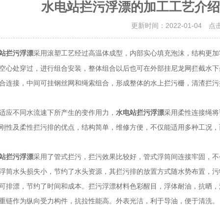
水电站拦污浮漂的加工工艺介绍
更新时间：2022-01-04 点
采用滚塑工艺经过高温体成型，内部实心填充泡沫，结构更加
站拦污浮漂
空心处穿过，进行组合安装，整体组合以后也可在外部挂尼龙网拦截水下
合连接，中间可挂钢丝网和绳索组合，形成整体的水上拦污栅，清渣拦污
应不同水流速下所产生的变作用力，
水电站拦污浮漂
采用柔性连接绳将
刚性及柔性拦污排的优点，结构简单，维修方便，不仅能适用多种工况，
站拦污浮漂
采用了管式拦污，拦污效果比较好，管式浮筒间连接牢固，不
浮筒水头损失小，节约了水头资源，其拦污排的放置方式随水势布置，污
可排漂，节约了时间和成本。拦污浮漂材料色彩醒目，浮体耐油，抗晒，
重链作为纵向受力构件，抗拉性能高。外表光洁，利于导油，便于清洗。