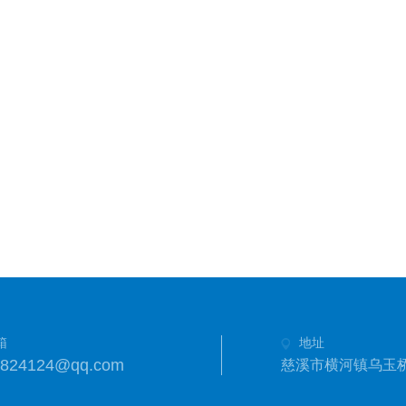
箱
地址
3824124@qq.com
慈溪市横河镇乌玉