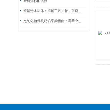
塑料浮标的优点
滚塑污水箱体：滚塑工艺加持，耐腐抗冲击适配污水场景
定制化植保机药箱采购指南：哪些企业支持按需开模、快速打样与批量交付？​