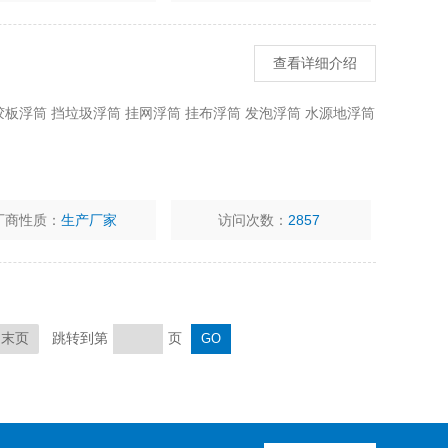
查看详细介绍
胶板浮筒 挡垃圾浮筒 挂网浮筒 挂布浮筒 发泡浮筒 水源地浮筒
厂商性质：
生产厂家
访问次数：
2857
跳转到第
页
末页