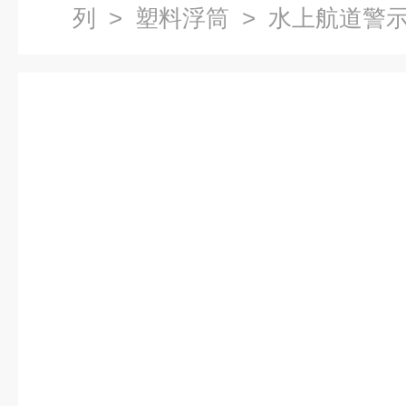
列
>
塑料浮筒
> 水上航道警