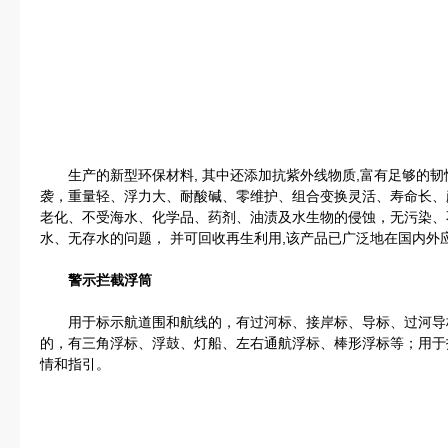
生产的新型环保材料, 其中还添加抗紫外线物质,富有足够的韧
袭，重量轻、浮力大、耐酸碱、零维护、组合变换灵活、寿命长、
老化、不受海水、化学品、药剂、油渍及水生物的侵蚀，无污染、
水、无存水的问题， 并可回收再生利用,该产品已广泛地在国内外
警示拦截浮筒
用于标示航道围和航线的，有过河标、接岸标、导标、过河导
的，有三角浮标、浮鼓、灯船、左右通航浮标、棒形浮标等；用于
情和指引。