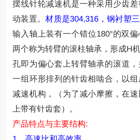
摆线针轮减速机是一种采用少齿差
动装置。
材质是304,316，钢衬塑
输入轴上装有一个错位180°的双
两个称为转臂的滚柱轴承，形成H
孔即为偏心套上转臂轴承的滚道，
一组环形排列的针齿相啮合，以组
减速机构，（为了减小摩擦，在速
上带有针齿套）。
产品特点与主要结构:
1、高速比和高效率