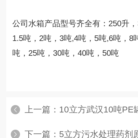
公司水箱产品型号齐全有：
250
升，
1.5
吨，
2
吨，
3
吨
,4
吨，
5
吨
,6
吨，
8
吨，
25
吨，
30
吨，
40
吨，
50
吨
上一篇：
10立方武汉10吨PE罐 
下一篇：
5立方污水处理药剂