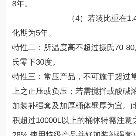
8
年。
（4）若装比重在1.4以
化期为
5
年。
特性二：所温度高不超过摄氏70-8
氏零下30度。
特性三：常压产品，不可施于超过
上之正压或负压；若需搅拌或酸碱浓度
加装补强套及加厚桶体壁厚为宜。
积超过10000L以上的桶体特需注意
28% 使用特级产品并好加装补强套