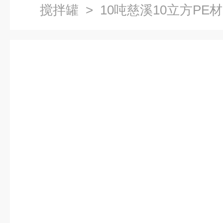
搅拌罐
> 10吨慈溪10立方PE