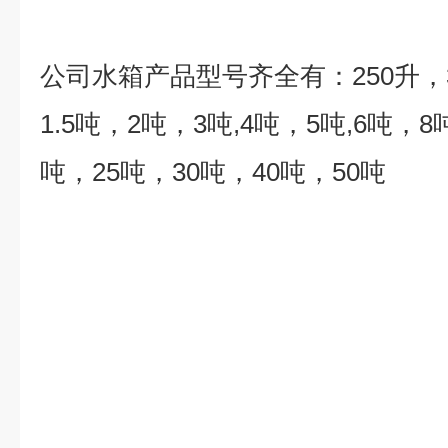
公司水箱产品型号齐全有：
250
升，
1.5
吨，
2
吨，
3
吨
,4
吨，
5
吨
,6
吨，
8
吨，
25
吨，
30
吨，
40
吨，
50
吨