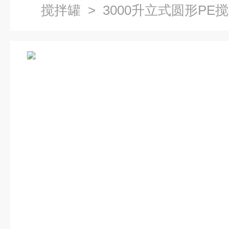
搅拌罐
> 3000升立式圆形PE