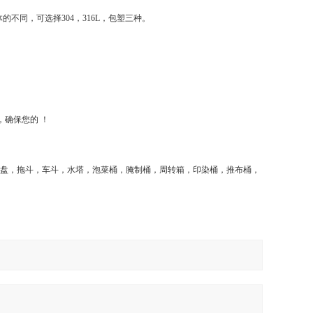
不同，可选择304，316L，包塑三种。
，确保您的 ！
托盘，拖斗，车斗，水塔，泡菜桶，腌制桶，周转箱，印染桶，推布桶，