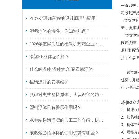
一直以来
司以其产
PE水处理加药罐的设计原理与应用
君益塑业
新， 是
塑料浮体的特性，你知道几点？
君益塑业容
园艺浇灌、
2026年值得关注的植保机药箱企业：技术强、信用好、可定制的厂家在这里
原料和配方
滚塑PE浮体怎么样？
撞，不渗
什么叫浮体 浮体简介 聚乙烯浮体
君益塑业
优势，并
拦污漂排的安装维护
司，提供
认识对夹式塑料浮体，从认识它的功能特点开始
环保2立
塑料浮体只有警示作用吗？
1、搅拌
2、加药桶
水电站拦污浮漂的加工工艺介绍，快来了解一下吧！
3、桶体
4、规格齐全，有
滚塑聚乙烯浮标的使用优势有哪些？