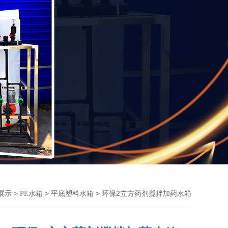
>
>
> 环保2立方药剂搅拌加药水箱
展示
PE水箱
平底塑料水箱