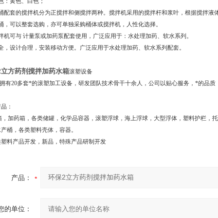
色：黄色、白色；
桶配套的搅拌机分为正搅拌和侧搅拌两种。搅拌机采用的搅拌杆和浆叶，根据搅拌液体的
拌桶，可以整套选购，亦可单独采购桶体或搅拌机，人性化选择。
搅拌机可与 计量泵或加药泵配套使用，广泛应用于：水处理加药、软水系列。
齐全，设计合理，安装移动方便。广泛应用于水处理加药、软水系列配套。
2立方药剂搅拌加药水箱
滚塑设备
有20多套*的滚塑加工设备，研发团队技术骨干十余人，公司以贴心服务，*的品质
产品：
水箱，加药箱，各类储罐，化学品容器，滚塑浮球，海上浮球，大型浮体，塑料护栏，
水产桶，各类塑料壳体，容器。
类塑料产品开发，新品，特殊产品研制开发
产品：
您的单位：