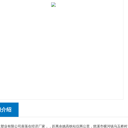
情介绍
益塑业有限公司座落在经济厂家，，距离余姚高铁站仅两公里，慈溪市横河镇乌玉桥村