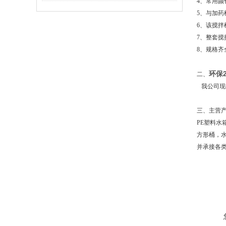
4、常用颜
5、与加药
6、该搅
7、整套
8、规格
环保
二、
我公司现拥
三、
主营
PE塑料
方形桶，
并承接各