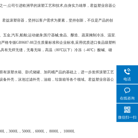
一,公司引进欧洲早的滚塑工艺和技术,自身实力雄厚，君益塑业容器公
。君益滚塑容器，坚持以客户需求为要素，坚持创新，不仅是产品的创
,汽车,船舶;运动健身;医疗器械;食品、酿造、蔬菜腌制冷冻、温室.
格专循GB9687-88卫生质量标准和企业标准,采用优质进口食品级塑料
品具有无焊无缝，无毒无味，高温（80℃以下）冷冻（-40℃）酸碱、碰
原有滚塑水箱、卧式储罐、加药桶产品的基础上，进一步发挥滚塑工艺
电话
设备外壳，泳池过滤外壳，油箱，垃圾箱等各个领域。君益塑业容器公
在线咨询
微信扫一扫
。
0L，3000L，5000L，6000L， 8000L， 10000L