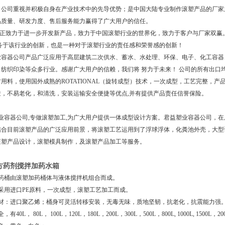
，公司重视并积极自身在产业技术中的先导优势；是中国大陆专业制作滚塑产品的厂家之
品质量、研发力度、售后服务能力赢得了广大用户的信任。
正致力于进一步开发新产品，致力于中国滚塑行业的世界化，致力于客户与厂家双赢
服务于该行业的创新，也是一种对于滚塑行业的责任感和荣誉感的创新！
器公司产品广泛应用于高层建筑二次供水、蓄水、水处理、环保、电子、化工容器、五金
纺织印染等众多行业。感谢广大用户的信赖，我们将 努力于未来！ 公司的所有出口均严
用料，使用国外成熟的ROTATIONAL（旋转成型）技术，一次成型，工艺完整，产
透，不易老化，和清洗，安装运输安全便捷等优点,并有提供产品责任信誉保险。
容器公司,专做滚塑加工,为广大用户提供一体成型设计方案。君益塑业容器公司，在
结合目前滚塑产品的广泛应用前景，将滚塑工艺运用到了浮球浮体，化粪池外壳，大型
滚塑产品设计，滚塑模具制作，及滚塑产品加工等服务。
方药剂搅拌加药水箱
加药桶由滚塑加药桶体与液体搅拌机组合而成。
采用进口PE原料，一次成型，滚塑工艺加工而成。
主材：进口聚乙烯；桶身可灵活转移安装，无毒无味，质地坚韧，抗老化，抗震能力强
40L， 80L， 100L，120L，180L，200L，300L，500L，800L, 1000L, 1500L，200