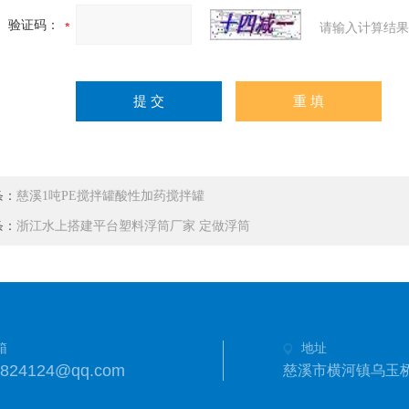
验证码：
请输入计算结果
条：
慈溪1吨PE搅拌罐酸性加药搅拌罐
条：
浙江水上搭建平台塑料浮筒厂家 定做浮筒
箱
地址
3824124@qq.com
慈溪市横河镇乌玉