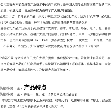
，公司重视并积极自身在产业技术中的先导优势；是中国大陆专业制作滚塑产品的厂家之
品质量、研发力度、售后服务能力赢得了广大用户的信任。
正致力于进一步开发新产品，致力于中国滚塑行业的世界化，致力于客户与厂家双赢
服务于该行业的创新，也是一种对于滚塑行业的责任感和荣誉感的创新！
器公司产品广泛应用于高层建筑二次供水、蓄水、水处理、环保、电子、化工容器、五金
纺织印染等众多行业。感谢广大用户的信赖，我们将 努力于未来！ 公司的所有出口均严
用料，使用国外成熟的ROTATIONAL（旋转成型）技术，一次成型，工艺完整，产
透，不易老化，和清洗，安装运输安全便捷等优点,并有提供产品责任信誉保险。
容器公司,专做滚塑加工,为广大用户提供一体成型设计方案。君益塑业容器公司，在
结合目前滚塑产品的广泛应用前景，将滚塑工艺运用到了浮球浮体，化粪池外壳，大型
滚塑产品设计，滚塑模具制作，及滚塑产品加工等服务。
产品特点
药搅拌罐（图）
药搅拌罐（图）
特性一：酸、碱；请参照聚乙烯药品性表
）本溶器若装比重为1或以下之液体(弱酸、弱碱及水)一般使用寿命在5年以上，如放
比重在1-1.2之间的酸碱液体则老化期为
10
年。