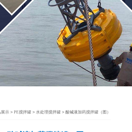
>
>
> 酸碱液加药搅拌罐（图）
品展示
PE搅拌罐
水处理搅拌罐