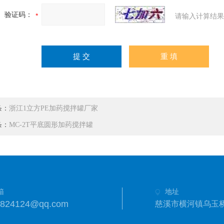
验证码：
请输入计算结果
条：
浙江1立方PE加药搅拌罐厂家
条：
MC-2T平底圆形加药搅拌罐
箱
地址
3824124@qq.com
慈溪市横河镇乌玉