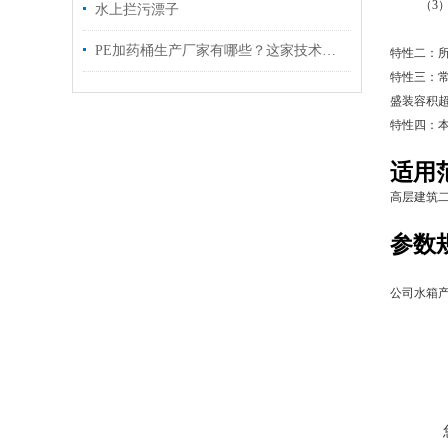
（3）若装
水上拦污漂子
（4）若
PE加药桶生产厂家有哪些？这家技术强、可定制、交货快
特性二：所
特性三：常
盛装容积超
特性四：
适用
高层建筑
参数
公司水箱