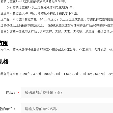
比重在1.2-1.4之间的酸碱液体则老化期为
8
年。
装比重在1.4以上之酸碱液体则老化期为
5
年。
温度高不超过摄氏70-80度，冷冻度不得低于摄氏零下30度。
压产品，不可施于超过常压（1个大气压力）以上之正压或负压；若需搅拌或酸碱浓度
过10000L以上的桶体特需注意之。（
酸碱
浓度超过28% 使用特级产品并好加装补强
本容器为滚塑一体成型之产品，具有无焊、无缝、无毒、无气味、易清洗、搬运灵活之
范围
二次供水、蓄水水处理净化设备配套工业用冷却水化工制剂、化工原料、各种油品、饮
规格
产品型号齐全有：
250
升，
300
升，
500
升，
1
吨，
1.5
吨，
2
吨，
3
吨
,4
吨，
5
吨
,6
吨，
8
产品：
您的单位：