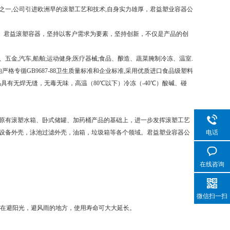
一,公司引进欧洲早的滚塑工艺和技术,自身实力雄厚，君益塑业容器公
。君益滚塑容器，坚持以客户需求为要素，坚持创新，不仅是产品的创
,汽车,船舶;运动健身;医疗器械;食品、酿造、蔬菜腌制冷冻、温室.
格专循GB9687-88卫生质量标准和企业标准,采用优质进口食品级塑料
品具有无焊无缝，无毒无味，高温（80℃以下）冷冻（-40℃）酸碱、碰
原有滚塑水箱、卧式储罐、加药桶产品的基础上，进一步发挥滚塑工艺
电话
设备外壳，泳池过滤外壳，油箱，垃圾箱等各个领域。君益塑业容器公
在线咨询
微信扫一扫
置在避阳光，避风雨的地方，使用寿命可大大延长。