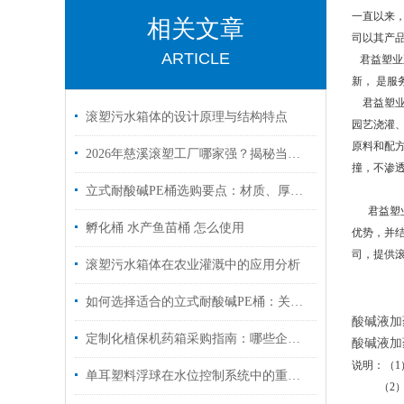
一直以来
相关文章
司以其产
ARTICLE
君益塑业
新， 是
君益塑业容
滚塑污水箱体的设计原理与结构特点
园艺浇灌、
原料和配方
2026年慈溪滚塑工厂哪家强？揭秘当地口碑好、实力强的行业优秀企业
撞，不渗
立式耐酸碱PE桶选购要点：材质、厚度与使用场景解析
君益塑业
孵化桶 水产鱼苗桶 怎么使用
优势，并
司，提供
滚塑污水箱体在农业灌溉中的应用分析
如何选择适合的立式耐酸碱PE桶：关键因素
酸碱液加
定制化植保机药箱采购指南：哪些企业支持按需开模、快速打样与批量交付？​
酸碱液加
说明：（1
单耳塑料浮球在水位控制系统中的重要性
（2）若装