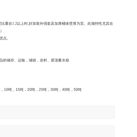
比重在1.2以上时,好加装补强套及加厚桶体壁厚为宜。此项特性尤其在
套）
优点。
品的储存、运输，城镇，农村、屋顶蓄水箱
吨，
10
吨，
15
吨，
20
吨，
25
吨，
30
吨，
40
吨，
50
吨