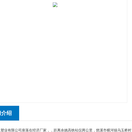
情介绍
益塑业有限公司座落在经济厂家，，距离余姚高铁站仅两公里，慈溪市横河镇乌玉桥村