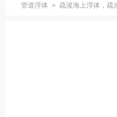
管道浮体
> 疏浚海上浮体，疏