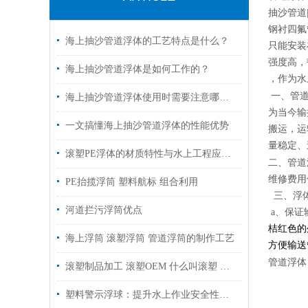
抽沙管
钢衬四氟
海上抽沙管道浮体的工艺特点是什么？
只能安装
强度高，
海上抽沙管道浮体是如何工作的？
，作为
管道
一、
海上抽沙管道浮体使用时需要注意哪些方面
为当今输
一文搞懂海上抽沙管道浮体的性能优势
搬运，运
量稳定
滚塑PE浮体的材质特性与水上工程应用介绍
管道
二、
维修费用
PE抬揽浮筒 塑料航标 组合利用
三、
浮
河道拦污浮筒优点
a、保证
桔红色的
海上浮筒 滚塑浮筒 管道浮筒的制作工艺
方便输送
管道浮体
滚塑制品加工 滚塑OEM 什么叫滚塑 滚塑产品优点
塑料警示浮球：提升水上作业安全性的重要工具