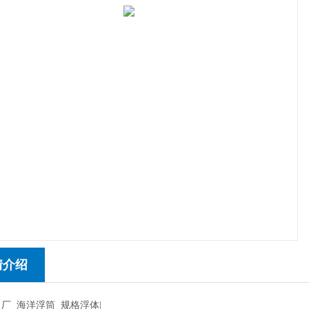
情介绍
 厂_海洋浮筒 规格
浮体|