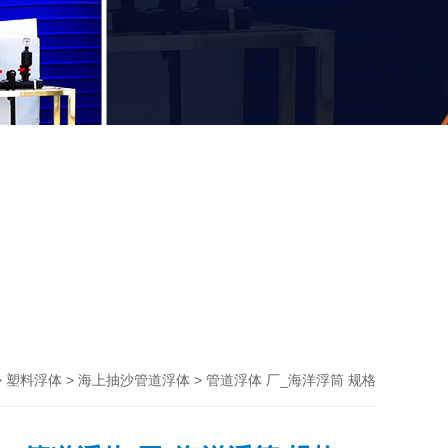
>
>
> 管道浮体 厂_海洋浮筒 规格
塑料浮体
海上抽沙管道浮体