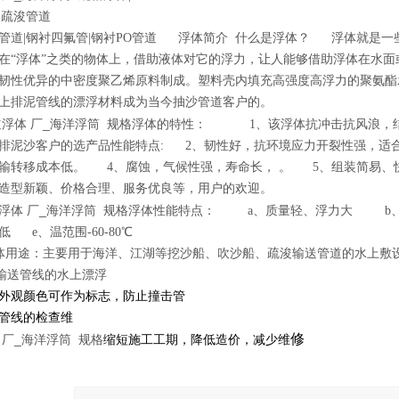
道|疏浚管道
管道|钢衬四氟管|钢衬PO管道 浮体简介 什么是浮体？ 浮体就是
在“浮体”之类的物体上，借助液体对它的浮力，让人能够借助浮体在水
韧性优异的中密度聚乙烯原料制成。塑料壳内填充高强度高浮力的聚氨酯
水上排泥管线的漂浮材料成为当今抽沙管道客户的。
浮体 厂_海洋浮筒 规格
浮体的特性： 1、该浮体抗冲击抗风浪，结
排泥沙客户的选产品性能特点: 2、韧性好，抗环境应力开裂性强，适
输转移成本低。 4、腐蚀，气候性强，寿命长， 。 5、组装简易、
、造型新颖、价格合理、服务优良等，用户的欢迎。
浮体 厂_海洋浮筒 规格
浮体性能特点： a、质量轻、浮力大 b
低 e、温范围-60-80℃
体用途：主要用于海洋、江湖等挖沙船、吹沙船、疏浚输送管道的水
输送管线的水上漂浮
外观颜色可作为标志，防止撞击管
管线的检查维
修
 厂_海洋浮筒 规格
缩短施工工期，降低造价，减少维