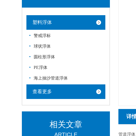
塑料浮体
警戒浮标
球状浮体
圆柱形浮体
PE浮体
海上抽沙管道浮体
查看更多
详
相关文章
ARTICLE
管道浮体