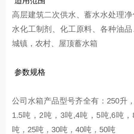
适用范围
高层建筑二次供水、蓄水水处理净
水化工制剂、化工原料、各种油品
城镇，农村、屋顶蓄水箱
参数规格
公司水箱产品型号齐全有：
250
升
1.5
吨，
2
吨，
3
吨
,4
吨，
5
吨
,6
吨，
吨，
25
吨，
30
吨，
40
吨，
50
吨