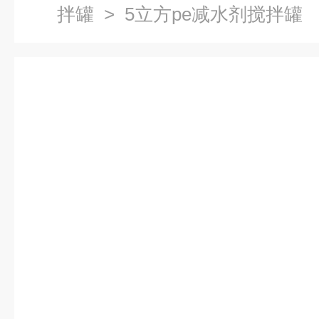
拌罐
> 5立方pe减水剂搅拌罐