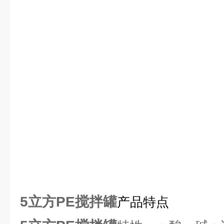
5立方PE搅拌罐
产品特点