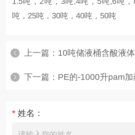
1.5
吨，
2
吨，
3
吨
,4
吨，
5
吨
,6
吨，
吨，
25
吨，
30
吨，
40
吨，
50
吨
上一篇：
10吨储液桶含酸液
下一篇：
PE的-1000升pam
*
姓名：