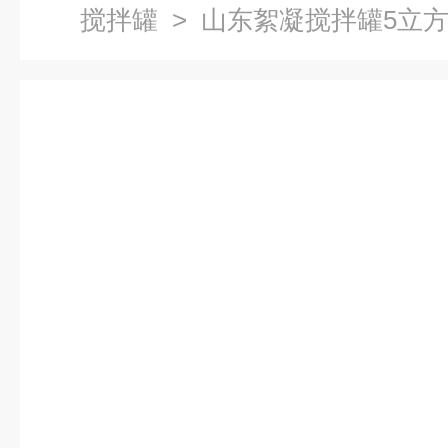
搅拌罐
> 山东絮凝搅拌罐5立方