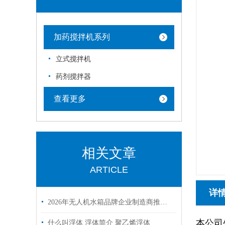
加药搅拌机系列
立式搅拌机
药剂搅拌器
查看更多
相关文章
ARTICLE
详
2026年无人机水箱品牌企业制造商推荐——慈溪市君益塑业
本公司
什么叫浮体 浮体简介 聚乙烯浮体