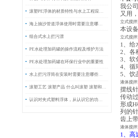
我公
滚塑PE浮体的材质特性与水上工程应用介绍
又用
立式搅拌
海上抽沙管道浮体使用时需要注意哪些方面
本设
组合式水上拦污漂
立式搅拌
1、
PE水处理加药罐的操作流程及维护方法
2、各
3、
PE水处理加药罐在环保行业中的重要性
4、
5、饮
水上拦污浮筒在安装时需要注意哪些事项？
液体搅拌
滚塑工艺 滚塑产品 什么叫滚塑 滚塑和吹塑的差别
摆线
传动过
认识对夹式塑料浮体，从认识它的功能特点开始
形成
列的
齿上
液体搅拌
1、高