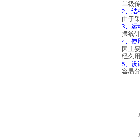
单级传
2、结
由于
3、运
摆线
4、使
因主
经久
5、设
容易