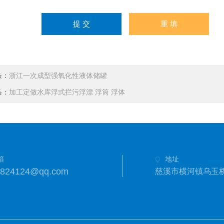
条：
浙江一次成型强氧化性液体储罐
条：
加工定做水库浮式拦污浮漂 浮筒 浮体
箱
地址
3824124@qq.com
慈溪市横河镇乌玉