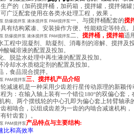
司生产的（加药搅拌桶，加药箱，搅拌罐，搅拌储罐
，可广泛配套使用在各类水处理工程，效果 。
一、与搅拌桶配套的
搅
泵 防爆搅拌泵 液体搅拌泵 PAM搅拌泵
备具有结构紧凑、安装操作方便、性能稳定等特点。
二、
搅拌桶，搅拌箱
适
泵 防爆搅拌泵 液体搅拌泵 PAM搅拌泵
给水工程中混凝剂、助凝剂、消毒剂的溶解、搅拌及
种酸碱溶液的配置及投加。
软化、脱盐水处理中再生液的配置及投加。
循环冷却水水质稳定剂的配置及投加。
品，食品混合搅拌。
三、搅拌机产品介绍
泵 PAM搅拌泵
针轮减速机是一种采用少齿差行星传动原理的新颖传
程为：在输入轴上装有一个错位180°的双偏心套
H机构、两个摆线轮的中心孔即为偏心套上转臂轴承
针齿相啮合，以组成齿差为一齿的内啮合减速机构，
带有针齿套）。
产品特点与主要结构:
泵 PAM搅拌泵
速比和高效率