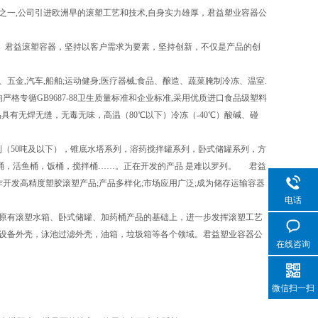
一,公司引进欧洲早的滚塑工艺和技术,自身实力雄厚，君益塑业容器公
。君益滚塑容器，坚持以客户需求为要素，坚持创新，不仅是产品的创
,汽车,船舶;运动健身;医疗器械;食品、酿造、蔬菜腌制冷冻、温室.
格专循GB9687-88卫生质量标准和企业标准,采用优质进口食品级塑料
品具有无焊无缝，无毒无味，高温（80℃以下）冷冻（-40℃）酸碱、碰
（50吨及以下），锥底水塔系列，溶药搅拌罐系列，卧式储罐系列，方
桶，活鱼桶，饭桶，搅拌桶……。正在开发的产品 是难以罗列。 君益
开发高精度塑胶滚塑产品;产品多样化;市场应用广泛;成为储存运输容器
电话
原有滚塑水箱、卧式储罐、加药桶产品的基础上，进一步发挥滚塑工艺
设备外壳，泳池过滤外壳，油箱，垃圾箱等各个领域。君益塑业容器公
在线咨询
微信扫一扫