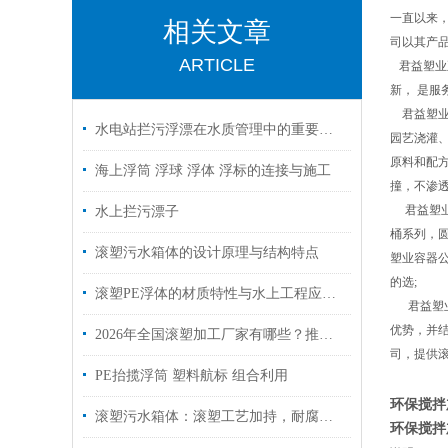
一直以来
相关文章
司以其产
ARTICLE
君益塑业
新， 是
君益塑业容
水电站拦污浮漂在水质管理中的重要作用
园艺浇灌、
原料和配方
海上浮筒 浮球 浮体 浮标的连接与施工
撞，不渗
君益塑业
水上拦污漂子
桶系列，
滚塑污水箱体的设计原理与结构特点
塑业容器公
的选;
滚塑PE浮体的材质特性与水上工程应用介绍
君益塑业
优势，并
2026年全国滚塑加工厂家有哪些？推荐慈溪滚塑质量硬、有实力的优质生产商
司，提供
PE抬揽浮筒 塑料航标 组合利用
环保搅拌
滚塑污水箱体：滚塑工艺加持，耐腐抗冲击适配污水场景
环保搅拌