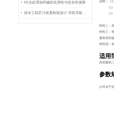
说明：（1
PE水处理加药罐的实用性与安全性保障
（2）若装
排水工程拦污装置制造设计 浮筒浮箱浮筒浮漂浮箱
（3）若装
（4）若
特性二：所
特性三：常
盛装容积超
特性四：
适用
高层建筑
参数
公司水产