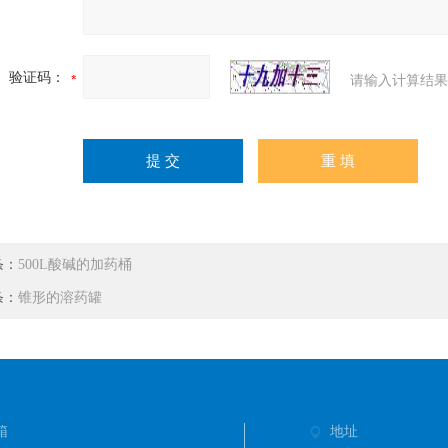
验证码：
请输入计算结果
条：
500L酸碱的加药桶
条：
锥形的溶药罐
箱
地址