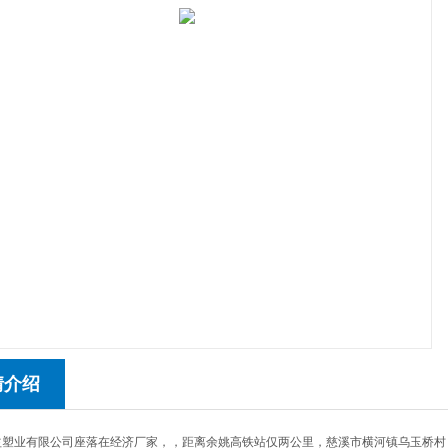
情介绍
益塑业有限公司座落在经济厂家，，距离余姚高铁站仅两公里，慈溪市横河镇乌玉桥村