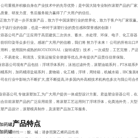
，公司重视并积极自身在产业技术中的先导优势；是中国大陆专业制作滚塑产品的厂家之
品质量、研发力度、售后服务能力赢得了广大用户的信任。
正致力于进一步开发新产品，致力于中国滚塑行业的世界化，致力于客户与厂家双赢
服务于该行业的创新，也是一种对于滚塑行业的责任感和荣誉感的创新！
器公司产品广泛应用于高层建筑二次供水、蓄水、水处理、环保、电子、化工容器、五金
纺织印染等众多行业。感谢广大用户的信赖，我们将 努力于未来！ 公司的所有出口均严
用料，使用国外成熟的ROTATIONAL（旋转成型）技术，一次成型，工艺完整，产
透，不易老化，和清洗，安装运输安全便捷等优点,并有提供产品责任信誉保险。
容器公司现有产品包括：浮球浮体系列，泳池过滤外壳，滚塑油箱系列，PT水箱系列
圆桶系列，加药桶溶盐箱系列，废物箱，化工桶，浮球，周转箱，机械水箱，IBC集装
司在行业中影响力不断扩大;度不断提高,许多国内外高精技术机构也多次与我公司合作
容器公司,专做滚塑加工,为广大用户提供一体成型设计方案。君益塑业容器公司，在
结合目前滚塑产品的广泛应用前景，将滚塑工艺运用到了浮球浮体，化粪池外壳，大型
滚塑产品设计，滚塑模具制作，及滚塑产品加工等服务。
产品特点
加药罐
加药罐
特性一：酸、碱；请参照聚乙烯药品性表