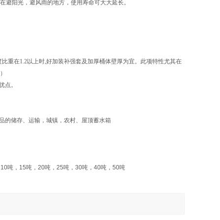
置在避阳光，避风雨的地方，使用寿命可大大延长。
比重在1.2以上时,好加装补强套及加厚桶体壁厚为宜。此项特性尤其在
套）
优点。
品的储存、运输，城镇，农村、屋顶蓄水箱
，
10
吨，
15
吨，
20
吨，
25
吨，
30
吨，
40
吨，
50
吨