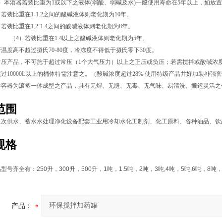
）本溶器若装比重为1或以下之液体(弱酸、弱碱及水)一般使用寿命在5年以上，如放
比重在1-1.2之间的酸碱液体则老化期为
10
年。
比重在1.2-1.4之间的酸碱液体则老化期为
8
年。
装比重在1.4以上之酸碱液体则老化期为
5
年。
温度高不超过摄氏70-80度，冷冻度不得低于摄氏零下30度。
压产品，不可施于超过常压（1个大气压力）以上之正压或负压；若需搅拌或酸碱浓度
过10000L以上的桶体特需注意之。（
酸碱
浓度超过28% 使用特级产品并好加装补强
本容器为滚塑一体成型之产品，具有无焊、无缝、无毒、无气味、易清洗、搬运灵活之
范围
二次供水、蓄水水处理净化设备配套工业用冷却水化工制剂、化工原料、各种油品、饮
规格
品型号齐全有：
250
升，
300
升，
500
升，
1
吨，
1.5
吨，
2
吨，
3
吨
,4
吨，
5
吨
,6
吨，
8
吨
产品：