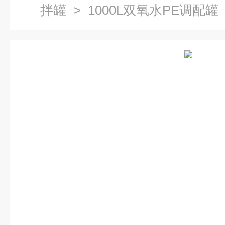
拌罐
> 1000L双氧水PE调配罐