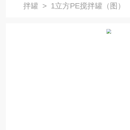
拌罐
> 1立方PE搅拌罐（图）