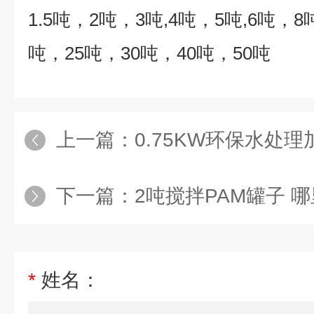
1.5
吨，
2
吨，
3
吨
,4
吨，
5
吨
,6
吨，
8
吨，
25
吨，
30
吨，
40
吨，
50
吨
上一篇：
0.75KW环保水处
下一篇：
2吨搅拌PAM罐子 
*
姓名：