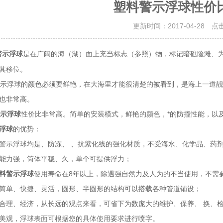
塑料警示浮球性价
更新时间：2017-04-28 点
是在广阔的海（湖）面上充当标志（参照）物，标记暗礁险滩、
警示浮球
将其移位。
浮球的颜色必须要鲜艳，在大海里才能很清楚的被看到，是海上一道靓
求也非常高。
示浮球
性价比非常高。简单的安装模式，鲜艳的颜色，*的防撞性能，以
浮球
的优势：
警示浮球均是、防冻、 、抗紫化线的强化材质，不受海水、化学品、药
能力强，筒体平稳、久，单个可提供浮力；
料警示浮球
使用寿命在8年以上，除遇强自然力及人为的不当使用，不需
简单、快捷、灵活，圆形、半圆形的结构可以搭载各种管道铺设；
合理、经济，从长远的观点来看，可省下为数庞大的维护、保养、 换、
美观，浮球表面可根据您的具体使用要求进行喷字。