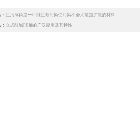
条：
拦污浮筒是一种能拦截污染使污染不会大范围扩散的材料
条：
立式酸碱PE桶的广泛应用及其特性