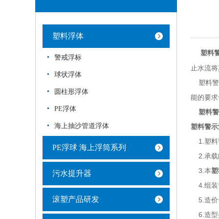
塑料浮体
塑料
警戒浮标
止水流
球状浮体
塑料警示
圆柱形浮体
能的要
PE浮体
塑料警
海上抽沙管道浮体
塑料警示
1.塑料
PE浮球 海上浮筒系列
2.承载
3.本
塑
污水提升器
4.组装
滚塑产品研发
5.造价
6.造型