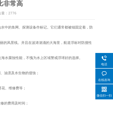
比非常高
击量：
2776
为水中的鱼网、探测设备作标记。它们通常都被锚固定着，防
丽的风景线。并且在波涛汹涌的大海里，航道浮标对防撞性
及海水腐蚀性能，不愧为水上区域警戒浮球好的选择。
电话
剂、油渍及水生物的侵蚀；
在线咨询
要花、维修费等；
微信扫一扫
检修的费用及时间；