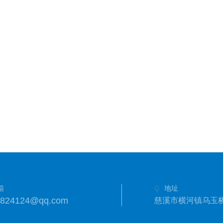
箱
地址
3824124@qq.com
慈溪市横河镇乌玉