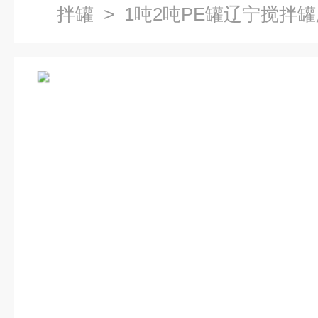
拌罐
> 1吨2吨PE罐辽宁搅拌