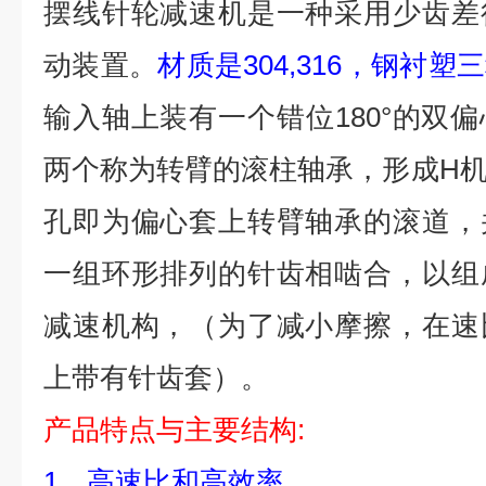
摆线针轮减速机是一种采用少齿差
动装置。
材质是304,316，钢衬塑
输入轴上装有一个错位180°的双
两个称为转臂的滚柱轴承，形成H
孔即为偏心套上转臂轴承的滚道，
一组环形排列的针齿相啮合，以组
减速机构，（为了减小摩擦，在速
上带有针齿套）。
产品特点与主要结构:
1、高速比和高效率