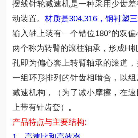
摆线针轮减速机是一种采用少齿差
动装置。
材质是304,316，钢衬塑
输入轴上装有一个错位180°的双
两个称为转臂的滚柱轴承，形成H
孔即为偏心套上转臂轴承的滚道，
一组环形排列的针齿相啮合，以组
减速机构，（为了减小摩擦，在速
上带有针齿套）。
产品特点与主要结构:
1、高速比和高效率