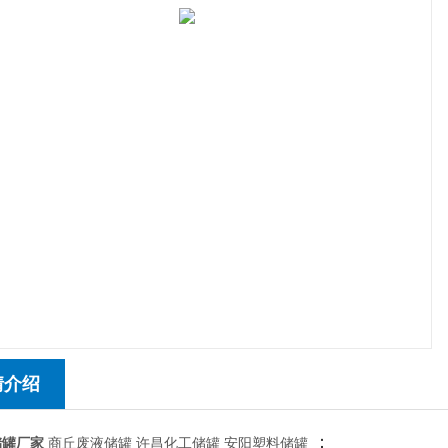
情介绍
：
储罐厂家
商丘废液储罐 许昌化工储罐 安阳塑料储罐