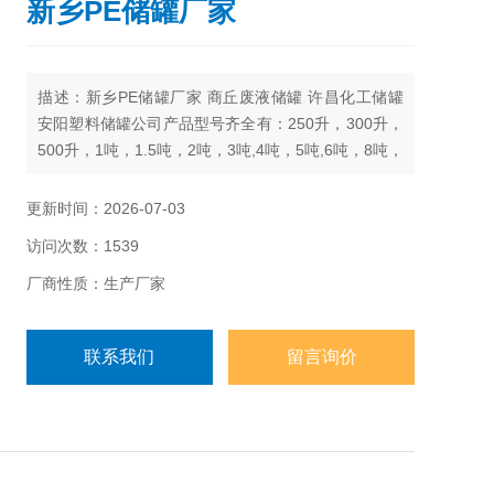
新乡PE储罐厂家
描述：新乡PE储罐厂家 商丘废液储罐 许昌化工储罐
安阳塑料储罐公司产品型号齐全有：250升，300升，
500升，1吨，1.5吨，2吨，3吨,4吨，5吨,6吨，8吨，
10吨，15吨，20吨，25吨，30吨，40吨，50吨
更新时间：2026-07-03
访问次数：1539
厂商性质：生产厂家
联系我们
留言询价