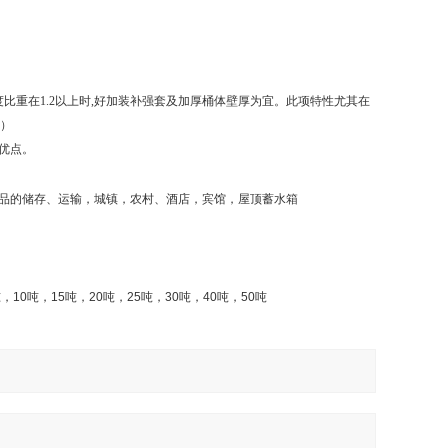
比重在1.2以上时,好加装补强套及加厚桶体壁厚为宜。此项特性尤其在
套）
优点。
品的储存、运输，城镇，农村、酒店，宾馆，屋顶蓄水箱
吨，
10
吨，
15
吨，
20
吨，
25
吨，
30
吨，
40
吨，
50
吨