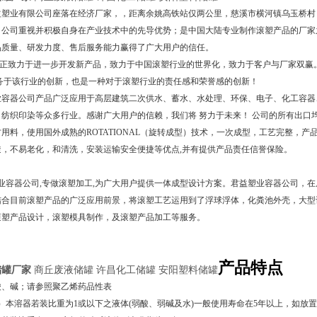
益塑业有限公司座落在经济厂家，，距离余姚高铁站仅两公里，慈溪市横河镇乌玉桥村
，公司重视并积极自身在产业技术中的先导优势；是中国大陆专业制作滚塑产品的厂家之
品质量、研发力度、售后服务能力赢得了广大用户的信任。
正致力于进一步开发新产品，致力于中国滚塑行业的世界化，致力于客户与厂家双赢
服务于该行业的创新，也是一种对于滚塑行业的责任感和荣誉感的创新！
器公司产品广泛应用于高层建筑二次供水、蓄水、水处理、环保、电子、化工容器、五金
纺织印染等众多行业。感谢广大用户的信赖，我们将 努力于未来！ 公司的所有出口均严
用料，使用国外成熟的ROTATIONAL（旋转成型）技术，一次成型，工艺完整，产
透，不易老化，和清洗，安装运输安全便捷等优点,并有提供产品责任信誉保险。
容器公司,专做滚塑加工,为广大用户提供一体成型设计方案。君益塑业容器公司，在
结合目前滚塑产品的广泛应用前景，将滚塑工艺运用到了浮球浮体，化粪池外壳，大型
滚塑产品设计，滚塑模具制作，及滚塑产品加工等服务。
产品特点
储罐厂家
商丘废液储罐 许昌化工储罐 安阳塑料储罐
酸、碱；请参照聚乙烯药品性表
）本溶器若装比重为1或以下之液体(弱酸、弱碱及水)一般使用寿命在5年以上，如放