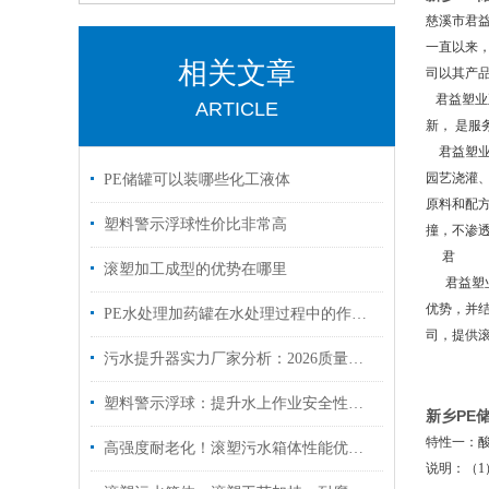
慈溪市君
一直以来
相关文章
司以其产
君益塑业
ARTICLE
新， 是
君益塑业容
园艺浇灌、
PE储罐可以装哪些化工液体
原料和配方
塑料警示浮球性价比非常高
撞，不渗
君
滚塑加工成型的优势在哪里
君益塑业
优势，并
PE水处理加药罐在水处理过程中的作用是什么？
司，提供
污水提升器实力厂家分析：2026质量口碑双优的品牌推荐
塑料警示浮球：提升水上作业安全性的重要工具
新乡PE
特性一：
高强度耐老化！滚塑污水箱体性能优势全解析
说明：（1