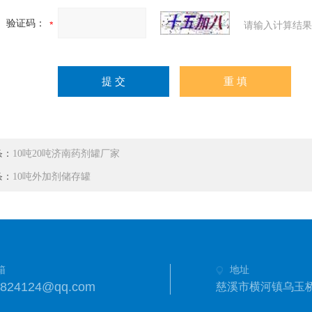
验证码：
请输入计算结果
条：
10吨20吨济南药剂罐厂家
条：
10吨外加剂储存罐
箱
地址
3824124@qq.com
慈溪市横河镇乌玉