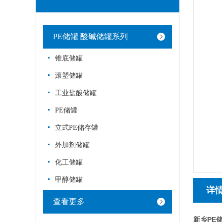
PE储罐 酸碱储罐系列
锥底储罐
滚塑储罐
工业盐酸储罐
PE储罐
立式PE储存罐
外加剂储罐
化工储罐
甲醇储罐
详
查看更多
新乡PE