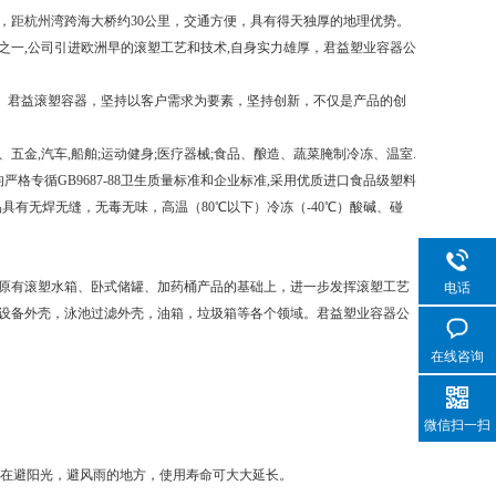
，距杭州湾跨海大桥约30公里，交通方便，具有得天独厚的地理优势。
一,公司引进欧洲早的滚塑工艺和技术,自身实力雄厚，君益塑业容器公
。君益滚塑容器，坚持以客户需求为要素，坚持创新，不仅是产品的创
,汽车,船舶;运动健身;医疗器械;食品、酿造、蔬菜腌制冷冻、温室.
格专循GB9687-88卫生质量标准和企业标准,采用优质进口食品级塑料
品具有无焊无缝，无毒无味，高温（80℃以下）冷冻（-40℃）酸碱、碰
原有滚塑水箱、卧式储罐、加药桶产品的基础上，进一步发挥滚塑工艺
电话
设备外壳，泳池过滤外壳，油箱，垃圾箱等各个领域。君益塑业容器公
在线咨询
微信扫一扫
置在避阳光，避风雨的地方，使用寿命可大大延长。