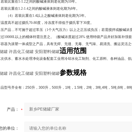
比重在1-1.2之间的酸碱液体则老化期为
10
年。
比重在1.2-1.4之间的酸碱液体则老化期为
8
年。
装比重在1.4以上之酸碱液体则老化期为
5
年。
温度高不超过摄氏70-80度，冷冻度不得低于摄氏零下30度。
压产品，不可施于超过常压（1个大气压力）以上之正压或负压；若需搅拌或酸碱浓度
过10000L以上的桶体特需注意之。（
酸碱
浓度超过28% 使用特级产品并好加装补强
本容器为滚塑一体成型之产品，具有无焊、无缝、无毒、无气味、易清洗、搬运灵活之
适用范围
储罐 许昌化工储罐 安阳塑料储罐
二次供水、蓄水水处理净化设备配套工业用冷却水化工制剂、化工原料、各种油品、饮
参数规格
储罐 许昌化工储罐 安阳塑料储罐
产品型号齐全有：
250
升，
300
升，
500
升，
1
吨，
1.5
吨，
2
吨，
3
吨
,4
吨，
5
吨
,6
吨，
8
产品：
您的单位：