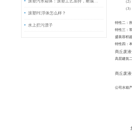
滚塑污水箱体：滚塑工艺加持，耐腐抗冲击适配污水场景
（2）若装
（3）若装
滚塑PE浮体怎么样？
（4）若
特性二：所
水上拦污漂子
特性三：常
盛装容积超
特性四：
商丘废液
高层建筑
商丘废液
公司水箱