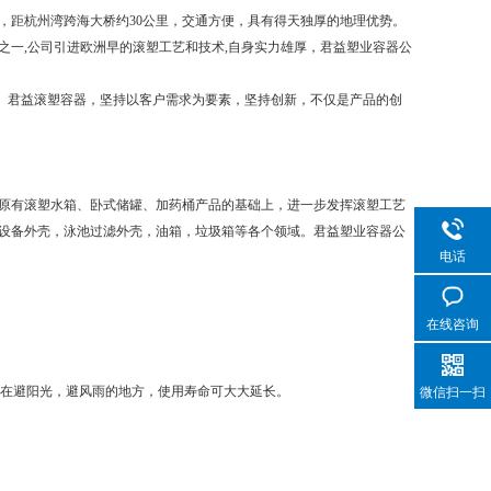
，距杭州湾跨海大桥约30公里，交通方便，具有得天独厚的地理优势。
一,公司引进欧洲早的滚塑工艺和技术,自身实力雄厚，君益塑业容器公
。君益滚塑容器，坚持以客户需求为要素，坚持创新，不仅是产品的创
原有滚塑水箱、卧式储罐、加药桶产品的基础上，进一步发挥滚塑工艺
设备外壳，泳池过滤外壳，油箱，垃圾箱等各个领域。君益塑业容器公
电话
在线咨询
置在避阳光，避风雨的地方，使用寿命可大大延长。
微信扫一扫