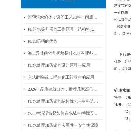
慈溪市君
一直以来
滚塑污水箱体：滚塑工艺加持，耐腐抗冲击适配污水场景
司以其产
君益塑业
PE污水提升器的工作原理与结构特点
新， 是
PE加药桶的优势
海上浮体的性能优势是什么？有哪些作用？
君益塑业
优势，并
PE水处理加药罐的设计原理与应用
司，提供
立式耐酸碱PE桶在化工行业中的应用
2026年品质铸就口碑，推荐几家高信用、可定制的PE浮筒厂家
锥底水箱
特性一：
PE水处理加药罐的结构优化与材料选择分析
说明：（1
（2）若装
水上拦污浮筒是如何在水域中拦截漂浮物的？
（3）若装
PE水处理加药罐的实用性与安全性保障
（4）若