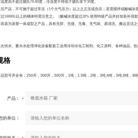
温度高不超过摄氏70-80度，冷冻度不得低于摄氏零下30度。
压产品，不可施于超过常压（1个大气压力）以上之正压或负压；若需搅拌或酸碱浓度
过10000L以上的桶体特需注意之。（
酸碱
浓度超过28% 使用特级产品并好加装补强
本容器为滚塑一体成型之产品，具有无焊、无缝、无毒、无气味、易清洗、搬运灵活之
二次供水、蓄水水处理净化设备配套工业用冷却水化工制剂、化工原料、各种油品、饮
规格
产品型号齐全有：
250
升，
300
升，
500
升，
1
吨，
1.5
吨，
2
吨，
3
吨
,4
吨，
5
吨
,6
吨，
8
产品：
您的单位：
您的姓名：