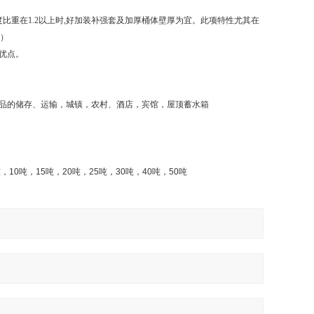
比重在1.2以上时,好加装补强套及加厚桶体壁厚为宜。此项特性尤其在
套）
优点。
品的储存、运输，城镇，农村、酒店，宾馆，屋顶蓄水箱
吨，
10
吨，
15
吨，
20
吨，
25
吨，
30
吨，
40
吨，
50
吨