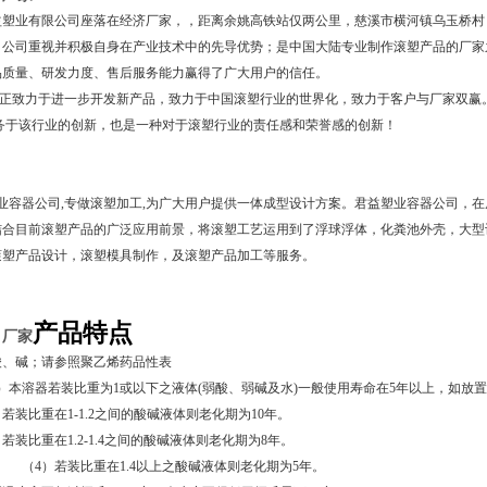
益塑业有限公司座落在经济厂家，，距离余姚高铁站仅两公里，慈溪市横河镇乌玉桥村
，公司重视并积极自身在产业技术中的先导优势；是中国大陆专业制作滚塑产品的厂家之
品质量、研发力度、售后服务能力赢得了广大用户的信任。
正致力于进一步开发新产品，致力于中国滚塑行业的世界化，致力于客户与厂家双赢
服务于该行业的创新，也是一种对于滚塑行业的责任感和荣誉感的创新！
容器公司,专做滚塑加工,为广大用户提供一体成型设计方案。君益塑业容器公司，在
结合目前滚塑产品的广泛应用前景，将滚塑工艺运用到了浮球浮体，化粪池外壳，大型
滚塑产品设计，滚塑模具制作，及滚塑产品加工等服务。
产品特点
 厂家
酸、碱；请参照聚乙烯药品性表
）本溶器若装比重为1或以下之液体(弱酸、弱碱及水)一般使用寿命在5年以上，如放
比重在1-1.2之间的酸碱液体则老化期为
10
年。
比重在1.2-1.4之间的酸碱液体则老化期为
8
年。
装比重在1.4以上之酸碱液体则老化期为
5
年。