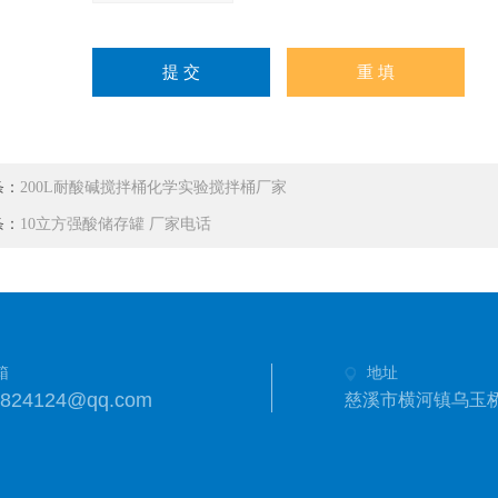
条：
200L耐酸碱搅拌桶化学实验搅拌桶厂家
条：
10立方强酸储存罐 厂家电话
箱
地址
3824124@qq.com
慈溪市横河镇乌玉