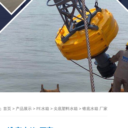
>
>
>
> 锥底水箱 厂家
首页
产品展示
PE水箱
尖底塑料水箱