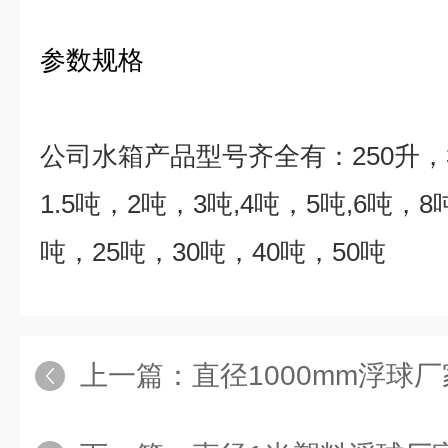
参数规格
公司水箱产品型号齐全有：
250
升，
1.5
吨，
2
吨，
3
吨
,4
吨，
5
吨
,6
吨，
8
吨，
25
吨，
30
吨，
40
吨，
50
吨
上一篇：
直径1000mm浮球厂家 