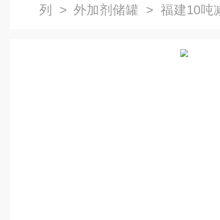
列
>
外加剂储罐
> 福建10吨
储存罐 PE储罐厂家