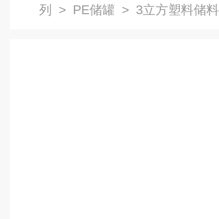
列
>
PE储罐
> 3立方塑料储料罐