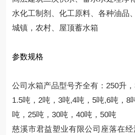
水化工制剂、化工原料、各种油品
城镇，农村、屋顶蓄水箱
参数规格
公司水箱产品型号齐全有：
250
升，
1.5
吨，
2
吨，
3
吨
,4
吨，
5
吨
,6
吨，
8
吨，
25
吨，
30
吨，
40
吨，
50
吨
慈溪市君益塑业有限公司座落在经