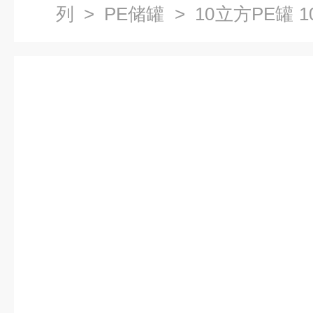
列
>
PE储罐
> 10立方PE罐 
PE罐价格 PE罐