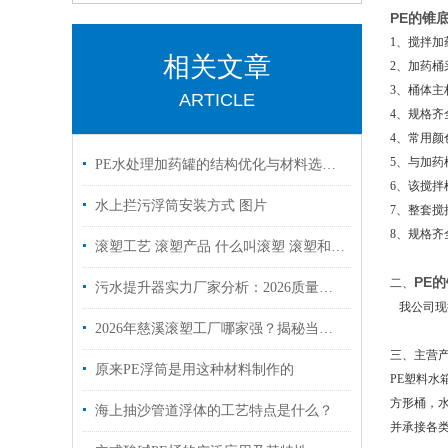
PE的锥
1、搅拌
相关文章
2、加药桶
3、桶体
ARTICLE
4、规格齐全，有
4、常用颜
5、与加药
PE水处理加药罐的结构优化与材料选择分析
6、该搅
水上拦污浮筒安装方式 图片
7、整套
8、规格
滚塑工艺 滚塑产品 什么叫滚塑 滚塑和吹塑的差别
PE
二、
污水提升器实力厂家分析：2026质量口碑双优的品牌推荐
我公司现拥
2026年慈溪滚塑工厂哪家强？揭秘当地口碑好、实力强的行业优秀企业
三、
主营
原来PE浮筒是用这种材料制作的
PE塑料
方形桶，
海上抽沙管道浮体的工艺特点是什么？
并承接各