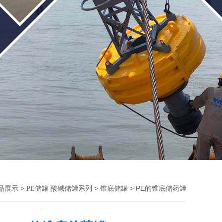
>
>
> PE的锥底储药罐
品展示
PE储罐 酸碱储罐系列
锥底储罐