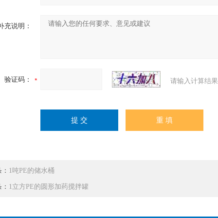
补充说明：
验证码：
请输入计算结果
条：
1吨PE的储水桶
条：
1立方PE的圆形加药搅拌罐