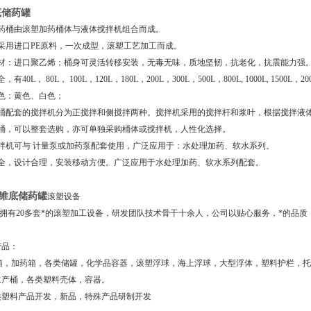
底储药罐
加药桶由滚塑加药桶体与液体搅拌机组合而成。
采用进口PE原料，一次成型，滚塑工艺加工而成。
主材：进口聚乙烯；桶身可灵活转移安装，无毒无味，质地坚韧，抗老化，抗震能力强
40L， 80L， 100L，120L，180L，200L，300L，500L，800L, 1000L, 1500L，200
色：黄色、白色；
桶配套的搅拌机分为正搅拌和侧搅拌两种。搅拌机采用的搅拌杆和浆叶，根据搅拌液体的
拌桶，可以整套选购，亦可单独采购桶体或搅拌机，人性化选择。
搅拌机可与 计量泵或加药泵配套使用，广泛应用于：水处理加药、软水系列。
齐全，设计合理，安装移动方便。广泛应用于水处理加药、软水系列配套。
的锥底储药罐
滚塑设备
有20多套*的滚塑加工设备，研发团队技术骨干十余人，公司以贴心服务，*的品质
产品：
水箱，加药箱，各类储罐，化学品容器，滚塑浮球，海上浮球，大型浮体，塑料护栏，
水产桶，各类塑料壳体，容器。
类塑料产品开发，新品，特殊产品研制开发