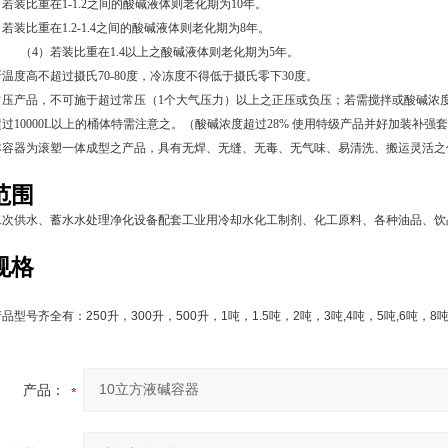
比重在1-1.2之间的酸碱液体则老化期为
10
年。
比重在1.2-1.4之间的酸碱液体则老化期为
8
年。
装比重在1.4以上之酸碱液体则老化期为
5
年。
温度高不超过摄氏70-80度，冷冻度不得低于摄氏零下30度。
压产品，不可施于超过常压（1个大气压力）以上之正压或负压；若需搅拌或酸碱浓度
过10000L以上的桶体特需注意之。（
酸碱
浓度超过28% 使用特级产品并好加装补强
本容器为滚塑一体成型之产品，具有无焊、无缝、无毒、无气味、易清洗、搬运灵活之
范围
二次供水、蓄水水处理净化设备配套工业用冷却水化工制剂、化工原料、各种油品、饮
规格
产品型号齐全有：
250
升，
300
升，
500
升，
1
吨，
1.5
吨，
2
吨，
3
吨
,4
吨，
5
吨
,6
吨，
8
产品：