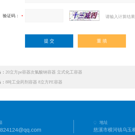
验证码：
请输入计算结果
条：
20立方pe容器次氯酸钠容器 立式化工容器
条：
8吨工业药剂容器 8立方PE容器
箱
地址
3824124@qq.com
慈溪市横河镇乌玉