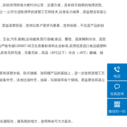
，距杭州湾跨海大桥约30公里，交通方便，具有得天独厚的地理优势。
一,公司引进欧洲早的滚塑工艺和技术,自身实力雄厚，君益塑业容器公
。君益滚塑容器，坚持以客户需求为要素，坚持创新，不仅是产品的创
,汽车,船舶;运动健身;医疗器械;食品、酿造、蔬菜腌制冷冻、温室.
格专循GB9687-88卫生质量标准和企业标准,采用优质进口食品级塑料
品具有无焊无缝，无毒无味，高温（80℃以下）冷冻（-40℃）酸碱、碰
原有滚塑水箱、卧式储罐、加药桶产品的基础上，进一步发挥滚塑工艺
电话
设备外壳，泳池过滤外壳，油箱，垃圾箱等各个领域。君益塑业容器公
在线咨询
微信扫一扫
置在避阳光，避风雨的地方，使用寿命可大大延长。