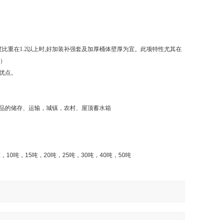
比重在1.2以上时,好加装补强套及加厚桶体壁厚为宜。此项特性尤其在
套）
优点。
品的储存、运输，城镇，农村、屋顶蓄水箱
吨，
10
吨，
15
吨，
20
吨，
25
吨，
30
吨，
40
吨，
50
吨