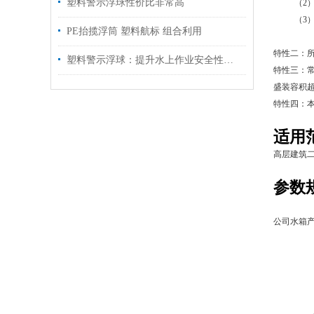
塑料警示浮球性价比非常高
（2）若装
（3）若装
PE抬揽浮筒 塑料航标 组合利用
（4）若
特性二：所
塑料警示浮球：提升水上作业安全性的重要工具
特性三：常
盛装容积超
特性四：
适用
高层建筑
参数
公司水箱