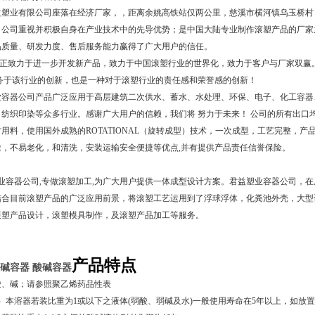
益塑业有限公司座落在经济厂家，，距离余姚高铁站仅两公里，慈溪市横河镇乌玉桥村
，公司重视并积极自身在产业技术中的先导优势；是中国大陆专业制作滚塑产品的厂家之
品质量、研发力度、售后服务能力赢得了广大用户的信任。
正致力于进一步开发新产品，致力于中国滚塑行业的世界化，致力于客户与厂家双赢
服务于该行业的创新，也是一种对于滚塑行业的责任感和荣誉感的创新！
器公司产品广泛应用于高层建筑二次供水、蓄水、水处理、环保、电子、化工容器、五金
纺织印染等众多行业。感谢广大用户的信赖，我们将 努力于未来！ 公司的所有出口均严
用料，使用国外成熟的ROTATIONAL（旋转成型）技术，一次成型，工艺完整，产
透，不易老化，和清洗，安装运输安全便捷等优点,并有提供产品责任信誉保险。
容器公司,专做滚塑加工,为广大用户提供一体成型设计方案。君益塑业容器公司，在
结合目前滚塑产品的广泛应用前景，将滚塑工艺运用到了浮球浮体，化粪池外壳，大型
滚塑产品设计，滚塑模具制作，及滚塑产品加工等服务。
产品特点
液碱容器
酸碱容器
酸、碱；请参照聚乙烯药品性表
）本溶器若装比重为1或以下之液体(弱酸、弱碱及水)一般使用寿命在5年以上，如放