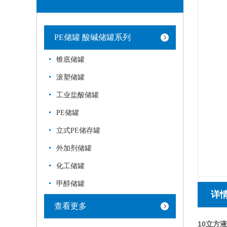
PE储罐 酸碱储罐系列
锥底储罐
滚塑储罐
工业盐酸储罐
PE储罐
立式PE储存罐
外加剂储罐
化工储罐
甲醇储罐
详
查看更多
10立方