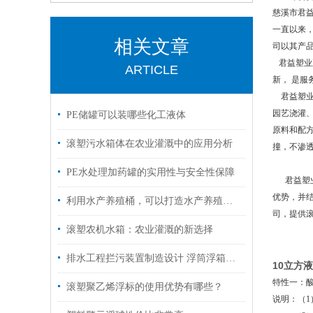
慈溪市君
一直以来
相关文章
司以其产
君益塑业
ARTICLE
新， 是
君益塑业容
园艺浇灌、
PE储罐可以装哪些化工液体
原料和配方
滚塑污水箱体在农业灌溉中的应用分析
撞，不渗
PE水处理加药罐的实用性与安全性保障
君益塑业
优势，并
利用水产养殖桶，可以打造水产养殖新模式
司，提供
滚塑农机水箱：农业灌溉的新选择
排水工程拦污装置制造设计 浮筒浮箱浮筒浮漂浮箱
10立方
特性一：
滚塑聚乙烯浮标的使用优势有哪些？
说明：（1