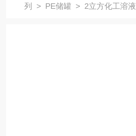
列
>
PE储罐
> 2立方化工溶液