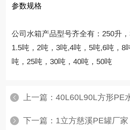
参数规格
公司水箱产品型号齐全有：
250
升，
1.5
吨，
2
吨，
3
吨
,4
吨，
5
吨
,6
吨，
8
吨，
25
吨，
30
吨，
40
吨，
50
吨
上一篇：
40L60L90L方形PE水
下一篇：
1立方慈溪PE罐厂家 北京P