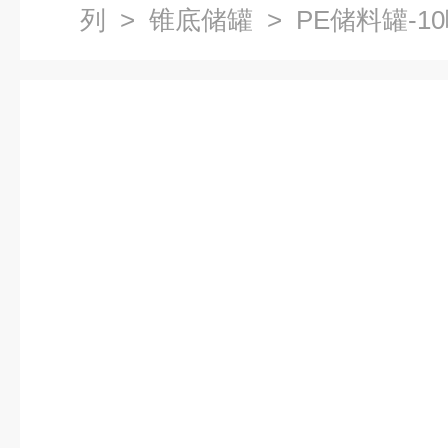
列
>
锥底储罐
> PE储料罐-