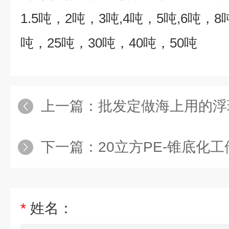
1.5
吨，
2
吨，
3
吨
,4
吨，
5
吨
,6
吨，
8
吨，
25
吨，
30
吨，
40
吨，
50
吨
上一篇：
批发定做海上用的浮球 P
下一篇：
20立方PE-锥底化工
*
姓名：