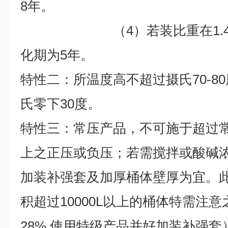
8
年。
（4）若装比重在1.4以
化期为
5
年。
特性二：所温度高不超过摄氏70-8
氏零下30度。
特性三：常压产品，不可施于超过
上之正压或负压；若需搅拌或酸碱浓度
加装补强套及加厚桶体壁厚为宜。
积超过10000L以上的桶体特需注意
28% 使用特级产品并好加装补强套