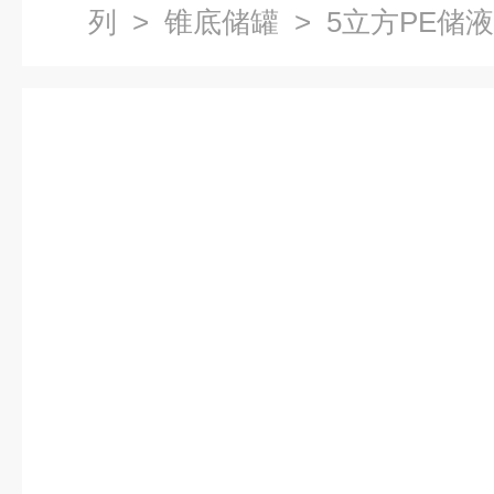
列
>
锥底储罐
> 5立方PE储