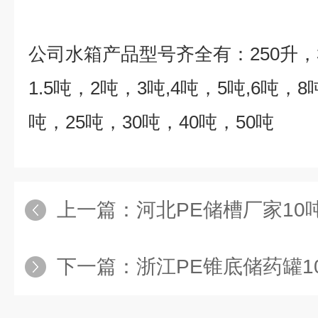
公司水箱产品型号齐全有：
250
升，
1.5
吨，
2
吨，
3
吨
,4
吨，
5
吨
,6
吨，
8
吨，
25
吨，
30
吨，
40
吨，
50
吨
上一篇：
河北PE储槽厂家10
下一篇：
浙江PE锥底储药罐