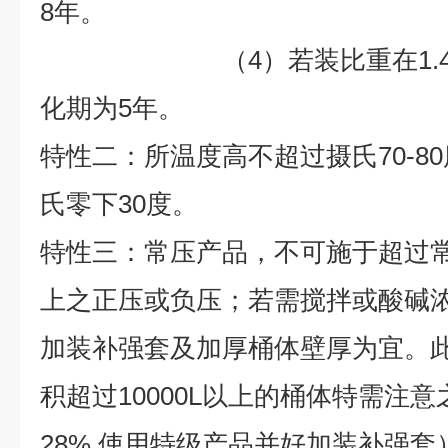
8
年。
（4）若装比重在1.4以
化期为
5
年。
特性二：所温度高不超过摄氏70-8
氏零下30度。
特性三：常压产品，不可施于超过
上之正压或负压；若需搅拌或酸碱浓度
加装补强套及加厚桶体壁厚为宜。
积超过10000L以上的桶体特需注意
28% 使用特级产品并好加装补强套