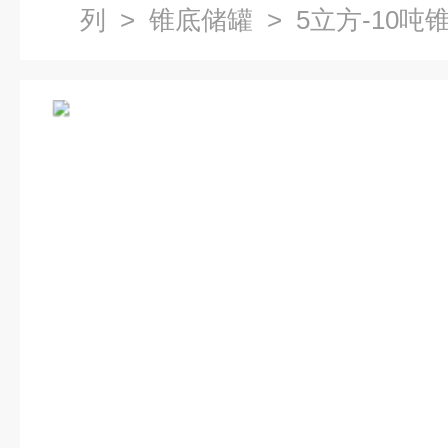
列
>
锥底储罐
> 5立方-10吨