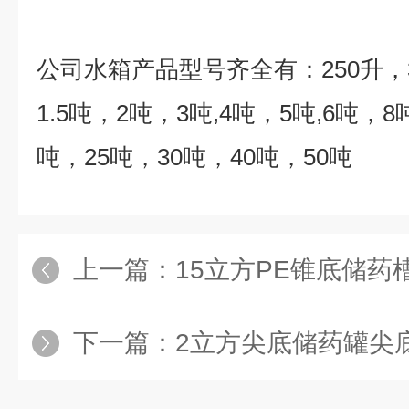
公司水箱产品型号齐全有：
250
升，
1.5
吨，
2
吨，
3
吨
,4
吨，
5
吨
,6
吨，
8
吨，
25
吨，
30
吨，
40
吨，
50
吨
上一篇：
15立方PE锥底储药
下一篇：
2立方尖底储药罐尖