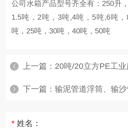
公司水箱产品型号齐全有：
250
升
1.5
吨，
2
吨，
3
吨
,4
吨，
5
吨
,6
吨，
吨，
25
吨，
30
吨，
40
吨，
50
吨
上一篇：
20吨/20立方PE工业
下一篇：
输泥管道浮筒、输沙
*
姓名：