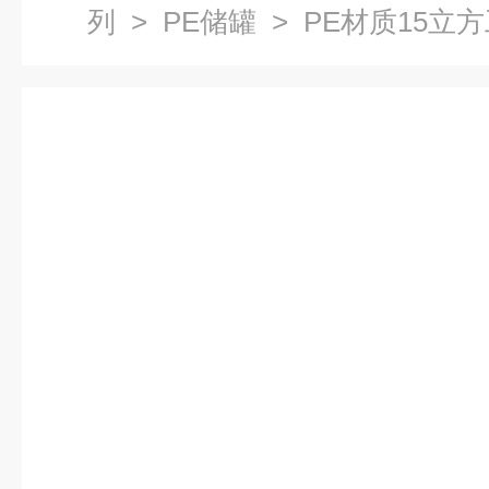
列
>
PE储罐
> PE材质15立