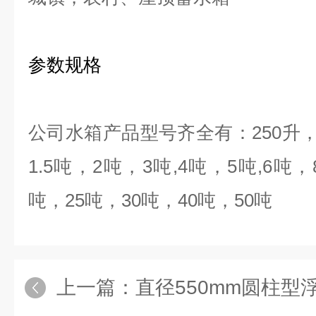
参数规格
公司水箱产品型号齐全有：
250
升
1.5
吨，
2
吨，
3
吨
,4
吨，
5
吨
,6
吨，
吨，
25
吨，
30
吨，
40
吨，
50
吨
上一篇：
直径550mm圆柱型