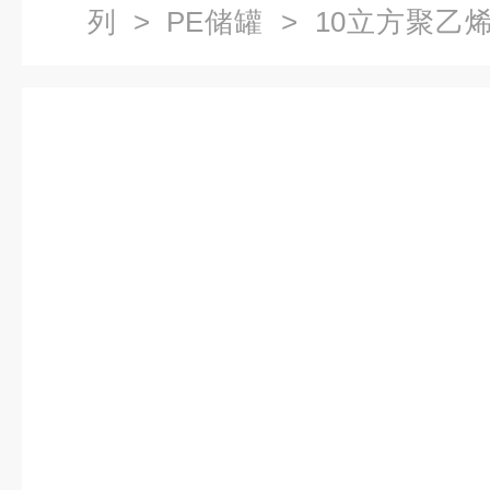
列
>
PE储罐
> 10立方聚乙
储碱罐