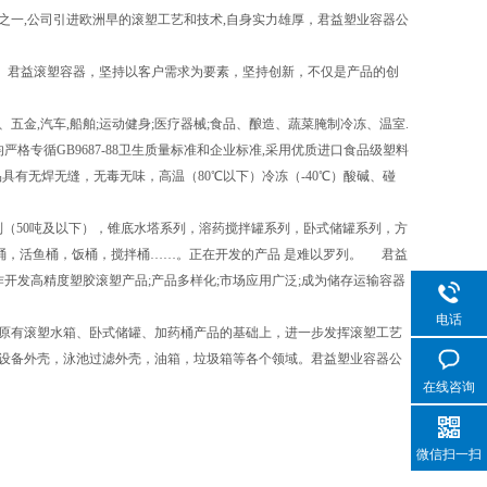
一,公司引进欧洲早的滚塑工艺和技术,自身实力雄厚，君益塑业容器公
。君益滚塑容器，坚持以客户需求为要素，坚持创新，不仅是产品的创
,汽车,船舶;运动健身;医疗器械;食品、酿造、蔬菜腌制冷冻、温室.
格专循GB9687-88卫生质量标准和企业标准,采用优质进口食品级塑料
品具有无焊无缝，无毒无味，高温（80℃以下）冷冻（-40℃）酸碱、碰
（50吨及以下），锥底水塔系列，溶药搅拌罐系列，卧式储罐系列，方
桶，活鱼桶，饭桶，搅拌桶……。正在开发的产品 是难以罗列。 君益
开发高精度塑胶滚塑产品;产品多样化;市场应用广泛;成为储存运输容器
电话
原有滚塑水箱、卧式储罐、加药桶产品的基础上，进一步发挥滚塑工艺
设备外壳，泳池过滤外壳，油箱，垃圾箱等各个领域。君益塑业容器公
在线咨询
微信扫一扫