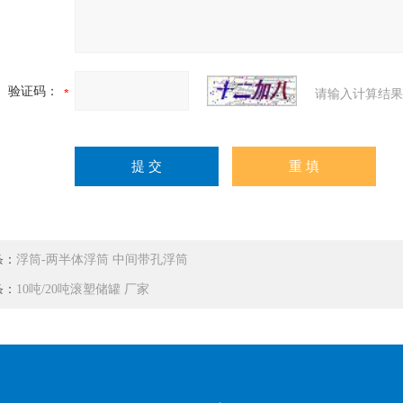
验证码：
请输入计算结果
条：
浮筒-两半体浮筒 中间带孔浮筒
条：
10吨/20吨滚塑储罐 厂家