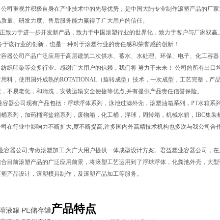
，公司重视并积极自身在产业技术中的先导优势；是中国大陆专业制作滚塑产品的厂家之
品质量、研发力度、售后服务能力赢得了广大用户的信任。
正致力于进一步开发新产品，致力于中国滚塑行业的世界化，致力于客户与厂家双赢
服务于该行业的创新，也是一种对于滚塑行业的责任感和荣誉感的创新！
器公司产品广泛应用于高层建筑二次供水、蓄水、水处理、环保、电子、化工容器、五金
纺织印染等众多行业。感谢广大用户的信赖，我们将 努力于未来！ 公司的所有出口均严
用料，使用国外成熟的ROTATIONAL（旋转成型）技术，一次成型，工艺完整，产
透，不易老化，和清洗，安装运输安全便捷等优点,并有提供产品责任信誉保险。
容器公司现有产品包括：浮球浮体系列，泳池过滤外壳，滚塑油箱系列，PT水箱系列
圆桶系列，加药桶溶盐箱系列，废物箱，化工桶，浮球，周转箱，机械水箱，IBC集装
司在行业中影响力不断扩大;度不断提高,许多国内外高精技术机构也多次与我公司合作
容器公司,专做滚塑加工,为广大用户提供一体成型设计方案。君益塑业容器公司，在
结合目前滚塑产品的广泛应用前景，将滚塑工艺运用到了浮球浮体，化粪池外壳，大型
滚塑产品设计，滚塑模具制作，及滚塑产品加工等服务。
产品特点
溶液罐 PE储存罐