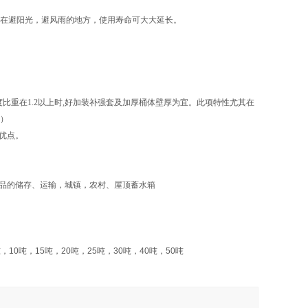
置在避阳光，避风雨的地方，使用寿命可大大延长。
比重在1.2以上时,好加装补强套及加厚桶体壁厚为宜。此项特性尤其在
套）
优点。
品的储存、运输，城镇，农村、屋顶蓄水箱
吨，
10
吨，
15
吨，
20
吨，
25
吨，
30
吨，
40
吨，
50
吨