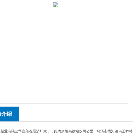
情介绍
益塑业有限公司座落在经济厂家，，距离余姚高铁站仅两公里，慈溪市横河镇乌玉桥村