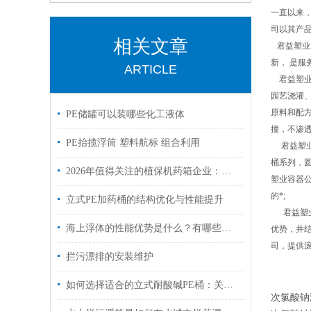
一直以来
司以其产
相关文章
君益塑业
新， 是
ARTICLE
君益塑业容
园艺浇灌、
原料和配方
PE储罐可以装哪些化工液体
撞，不渗
PE抬揽浮筒 塑料航标 组合利用
君益塑业
桶系列，
2026年值得关注的植保机药箱企业：技术强、信用好、可定制的厂家在这里
塑业容器公
的*;
立式PE加药桶的结构优化与性能提升
君益塑业
海上浮体的性能优势是什么？有哪些作用？
优势，并
司，提供
拦污漂排的安装维护
如何选择适合的立式耐酸碱PE桶：关键因素
次氯酸钠