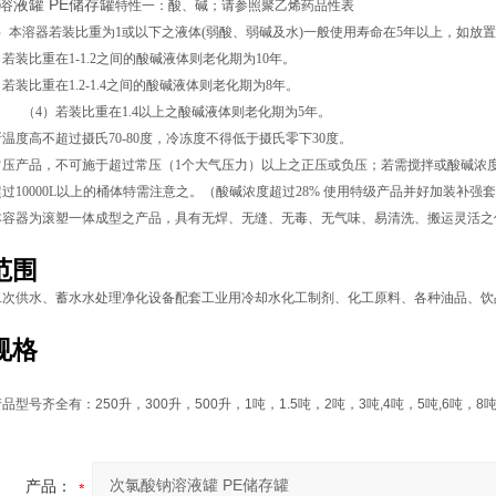
溶液罐 PE储存罐
特性一：酸、碱；请参照聚乙烯药品性表
）本溶器若装比重为1或以下之液体(弱酸、弱碱及水)一般使用寿命在5年以上，如放
比重在1-1.2之间的酸碱液体则老化期为
10
年。
比重在1.2-1.4之间的酸碱液体则老化期为
8
年。
装比重在1.4以上之酸碱液体则老化期为
5
年。
温度高不超过摄氏70-80度，冷冻度不得低于摄氏零下30度。
压产品，不可施于超过常压（1个大气压力）以上之正压或负压；若需搅拌或酸碱浓度
过10000L以上的桶体特需注意之。（
酸碱
浓度超过28% 使用特级产品并好加装补强
本容器为滚塑一体成型之产品，具有无焊、无缝、无毒、无气味、易清洗、搬运灵活之
范围
二次供水、蓄水水处理净化设备配套工业用冷却水化工制剂、化工原料、各种油品、饮
规格
产品型号齐全有：
250
升，
300
升，
500
升，
1
吨，
1.5
吨，
2
吨，
3
吨
,4
吨，
5
吨
,6
吨，
8
产品：