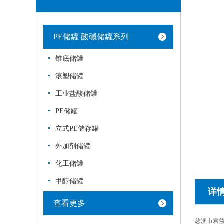
PE储罐 酸碱储罐系列
锥底储罐
滚塑储罐
工业盐酸储罐
PE储罐
立式PE储存罐
外加剂储罐
化工储罐
甲醇储罐
详
查看更多
慈溪市君