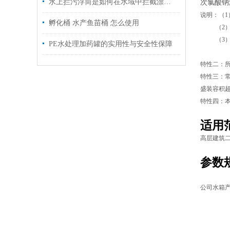
水上拦污浮筒是如何在水域中拦截漂浮物的？
次氯酸钠
说明：（1
孵化桶 水产鱼苗桶 怎么使用
（2）若装
（3）若装
PE水处理加药罐的实用性与安全性保障
（4）若
特性二：所
特性三：常
盛装容积超
特性四：
适用
高层建筑
参数
公司水箱