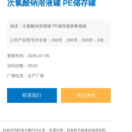
次氯酸钠溶液罐 PE储存罐
描述：次氯酸钠溶液罐 PE储存罐参数规格
公司产品型号齐全有：250升，300升，500升，1吨，
1.5吨，2吨，3吨,4吨，5吨,6吨，8吨，10吨，15吨，
20吨，25吨，30吨，40吨，50吨
更新时间：2026-07-05
访问次数：2510
厂商性质：生产厂家
联系我们
留言询价
，距杭州湾跨海大桥约30公里，交通方便，具有得天独厚的地理优势。