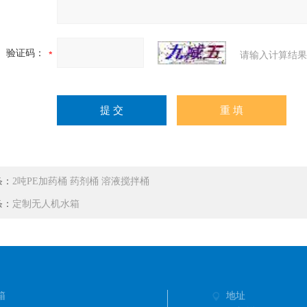
验证码：
请输入计算结果
条：
2吨PE加药桶 药剂桶 溶液搅拌桶
条：
定制无人机水箱
箱
地址