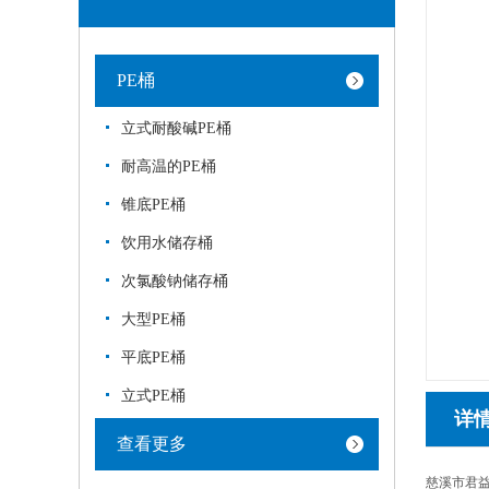
PE桶
立式耐酸碱PE桶
耐高温的PE桶
锥底PE桶
饮用水储存桶
次氯酸钠储存桶
大型PE桶
平底PE桶
立式PE桶
详
查看更多
慈溪市君