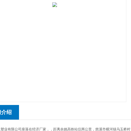
情介绍
益塑业有限公司座落在经济厂家，，距离余姚高铁站仅两公里，慈溪市横河镇乌玉桥村