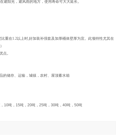
置在避阳光，避风雨的地方，使用寿命可大大延长。
比重在1.2以上时,好加装补强套及加厚桶体壁厚为宜。此项特性尤其在
套）
优点。
品的储存、运输，城镇，农村、屋顶蓄水箱
吨，
10
吨，
15
吨，
20
吨，
25
吨，
30
吨，
40
吨，
50
吨