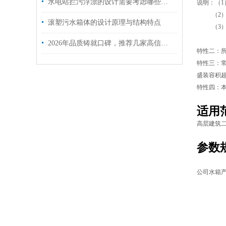
水电站拦污浮漂的设计需要考虑哪些因素？
说明：（1
（2）若装
滚塑污水箱体的设计原理与结构特点
（3）若装
（4）若
2026年品质铸就口碑，推荐几家高信用、可定制的PE浮筒厂家
特性二：所
特性三：常
盛装容积超
特性四：
适用
高层建筑
参数
公司水箱