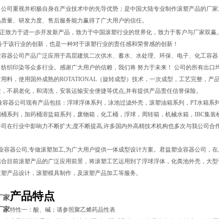
，公司重视并积极自身在产业技术中的先导优势；是中国大陆专业制作滚塑产品的厂家之
品质量、研发力度、售后服务能力赢得了广大用户的信任。
正致力于进一步开发新产品，致力于中国滚塑行业的世界化，致力于客户与厂家双赢
服务于该行业的创新，也是一种对于滚塑行业的责任感和荣誉感的创新！
器公司产品广泛应用于高层建筑二次供水、蓄水、水处理、环保、电子、化工容器、五金
纺织印染等众多行业。感谢广大用户的信赖，我们将 努力于未来！ 公司的所有出口均严
用料，使用国外成熟的ROTATIONAL（旋转成型）技术，一次成型，工艺完整，产
透，不易老化，和清洗，安装运输安全便捷等优点,并有提供产品责任信誉保险。
容器公司现有产品包括：浮球浮体系列，泳池过滤外壳，滚塑油箱系列，PT水箱系列
圆桶系列，加药桶溶盐箱系列，废物箱，化工桶，浮球，周转箱，机械水箱，IBC集装
司在行业中影响力不断扩大;度不断提高,许多国内外高精技术机构也多次与我公司合作
容器公司,专做滚塑加工,为广大用户提供一体成型设计方案。君益塑业容器公司，在
结合目前滚塑产品的广泛应用前景，将滚塑工艺运用到了浮球浮体，化粪池外壳，大型
滚塑产品设计，滚塑模具制作，及滚塑产品加工等服务。
产品特点
厂家
厂家
特性一：酸、碱；请参照聚乙烯药品性表