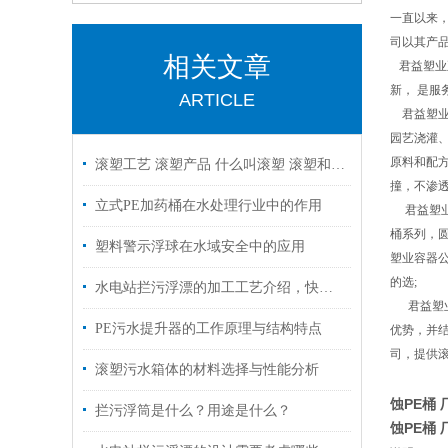
一直以来
司以其产
相关文章
君益塑业
新， 是
ARTICLE
君益塑业容
园艺浇灌、
原料和配方
滚塑工艺 滚塑产品 什么叫滚塑 滚塑和吹塑的差别
撞，不渗
立式PE加药桶在水处理行业中的作用
君益塑业
桶系列，
塑料警示浮球在水域安全中的应用
塑业容器公
的选;
水电站拦污浮漂的加工工艺介绍，快来了解一下吧！
君益塑业
PE污水提升器的工作原理与结构特点
优势，并
司，提供
滚塑污水箱体的材料选择与性能分析
蚀PE桶 
拦污浮筒是什么？用途是什么？
蚀PE桶 