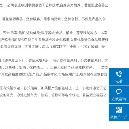
一,公司引进欧洲早的滚塑工艺和技术,自身实力雄厚，君益塑业容器公
。君益滚塑容器，坚持以客户需求为要素，坚持创新，不仅是产品的创
,汽车,船舶;运动健身;医疗器械;食品、酿造、蔬菜腌制冷冻、温室.
格专循GB9687-88卫生质量标准和企业标准,采用优质进口食品级塑料
品具有无焊无缝，无毒无味，高温（80℃以下）冷冻（-40℃）酸碱、碰
（50吨及以下），锥底水塔系列，溶药搅拌罐系列，卧式储罐系列，方
桶，活鱼桶，饭桶，搅拌桶……。正在开发的产品 是难以罗列。 君益
开发高精度塑胶滚塑产品;产品多样化;市场应用广泛;成为储存运输容器
电话
原有滚塑水箱、卧式储罐、加药桶产品的基础上，进一步发挥滚塑工艺
设备外壳，泳池过滤外壳，油箱，垃圾箱等各个领域。君益塑业容器公
在线咨询
微信扫一扫