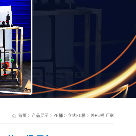
>
>
>
> 蚀PE桶 厂家
首页
产品展示
PE桶
立式PE桶