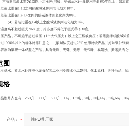
）本溶器若装比重为1或以下之液体(弱酸、弱碱及水)一般使用寿命在5年以上，如放
比重在1-1.2之间的酸碱液体则老化期为
10
年。
比重在1.2-1.4之间的酸碱液体则老化期为
8
年。
装比重在1.4以上之酸碱液体则老化期为
5
年。
温度高不超过摄氏70-80度，冷冻度不得低于摄氏零下30度。
压产品，不可施于超过常压（1个大气压力）以上之正压或负压；若需搅拌或酸碱浓度
过10000L以上的桶体特需注意之。（
酸碱
浓度超过28% 使用特级产品并好加装补强
本容器为滚塑一体成型之产品，具有无焊、无缝、无毒、无气味、易清洗、搬运灵活之
范围
二次供水、蓄水水处理净化设备配套工业用冷却水化工制剂、化工原料、各种油品、饮
规格
产品型号齐全有：
250
升，
300
升，
500
升，
1
吨，
1.5
吨，
2
吨，
3
吨
,4
吨，
5
吨
,6
吨，
8
产品：