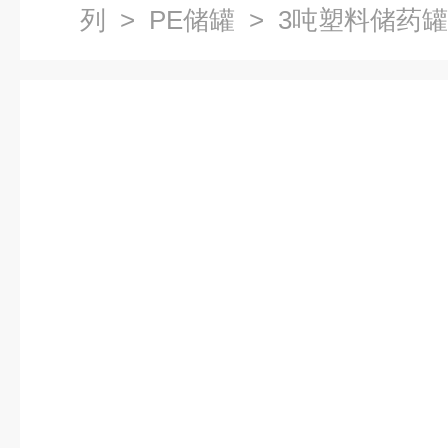
列
>
PE储罐
> 3吨塑料储药罐