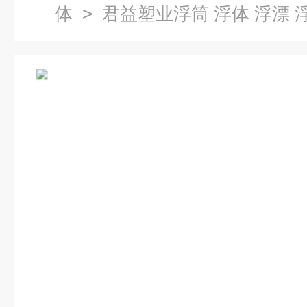
体
> 君益塑业浮筒 浮体 浮漂 