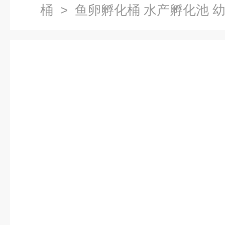
桶
> 鱼卵孵化桶 水产孵化池 