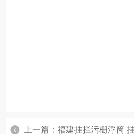
上一篇：
福建挂拦污栅浮筒 