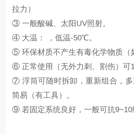
拉力）
③ 一般酸碱、太阳UV照射。
④ 大温： ，低温-50℃。
⑤ 环保材质不产生有毒化学物质（
⑥ 正常使用（无外力刺、割伤）可
⑦ 浮筒可随时拆卸，重新组合，
简易（有工具）。
⑨ 若固定系统良好，一般可抗9~10